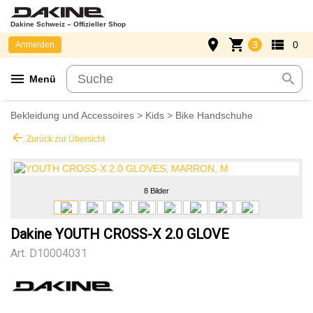
Dakine Schweiz – Offizieller Shop
place
shopping_cart
view_list
3
0
Anmelden
menu
search
Menü
Bekleidung und Accessoires
>
Kids
>
Bike Handschuhe
arrow_back
Zurück zur Übersicht
8 Bilder
Dakine YOUTH CROSS-X 2.0 GLOVE
Art.
D10004031