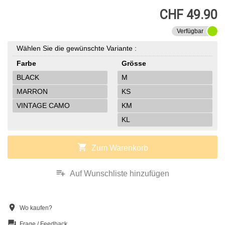
CHF 49.90
Verfügbar
Wählen Sie die gewünschte Variante :
Farbe
Grösse
BLACK
M
MARRON
KS
VINTAGE CAMO
KM
KL
shopping_cart
Zum Warenkorb
playlist_add
Auf Wunschliste hinzufügen
location_on
Wo kaufen?
question_answer
Frage / Feedback