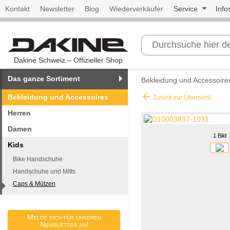
Kontakt
Newsletter
Blog
Wiederverkäufer
Service
Info
Dakine Schweiz – Offizieller Shop
Das ganze Sortiment
Bekleidung und Accessoire
arrow_back
Bekleidung und Accessoires
Zurück zur Übersicht
Herren
Damen
1 Bild
Kids
Bike Handschuhe
Handschuhe und Mitts
Caps & Mützen
Melde dich für unseren
Newsletter an!