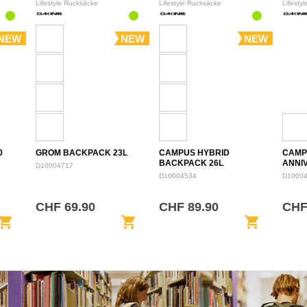
Lifestyle Rucksäcke
Lifestyle Rucksäcke
Lifesty
NEW
NEW
NEW
0
GROM BACKPACK 23L
CAMPUS HYBRID
CAMP
BACKPACK 26L
ANNI
D10004717
BACK
D10004534
D1000
CHF 69.90
CHF 89.90
CHF
opping_cart
shopping_cart
shopping_cart