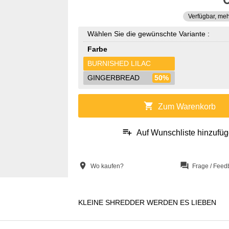
Verfügbar, meh
Wählen Sie die gewünschte Variante :
Farbe
BURNISHED LILAC
GINGERBREAD
50%
shopping_cart
Zum Warenkorb
playlist_add
Auf Wunschliste hinzufü
location_on
question_answer
Wo kaufen?
Frage / Feed
KLEINE SHREDDER WERDEN ES LIEBEN