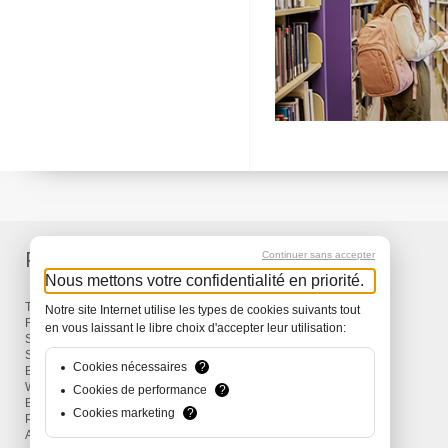
Produkte
Service
Continuer sans accepter
Nous mettons votre confidentialité en priorité.
Taschen & Rucksäcke
Lieferung
Notre site Internet utilise les types de cookies suivants tout
Reisen
Garantie
en vous laissant le libre choix d'accepter leur utilisation:
Snow
Surf
Cookies nécessaires
?
Bike
Wind
Cookies de performance
?
Bekleidung und Accessoires
Cookies marketing
?
Promotions
Aktionen