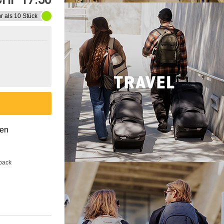
r als 10 Stück
gen
back