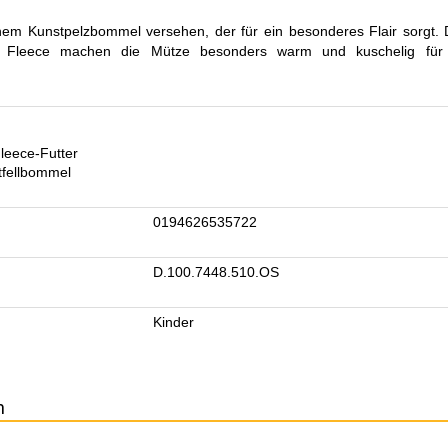
inem Kunstpelzbommel versehen, der für ein besonderes Flair sorgt. 
s Fleece machen die Mütze besonders warm und kuschelig für 
Fleece-Futter
tfellbommel
0194626535722
D.100.7448.510.OS
Kinder
n