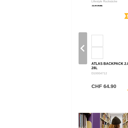
Lifestyle Rucksäcke
navigate_before
ATLAS BACKPACK 2.
28L
D10004712
CHF 64.90
sh