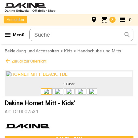
Dakine Schweiz – Offizieller Shop
place
shopping_cart
view_list
3
0
Anmelden
menu
search
Menü
Bekleidung und Accessoires
>
Kids
>
Handschuhe und Mitts
arrow_back
Zurück zur Übersicht
5 Bilder
Dakine Hornet Mitt - Kids'
Art.
D10002531