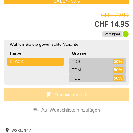
SALE* - 50%
CHF 29.90
CHF 14.95
Verfügbar
Wählen Sie die gewünschte Variante :
Farbe
Grösse
BLACK
TDS
50%
TDM
50%
TDL
50%
shopping_cart
Zum Warenkorb
playlist_add
Auf Wunschliste hinzufügen
location_on
Wo kaufen?