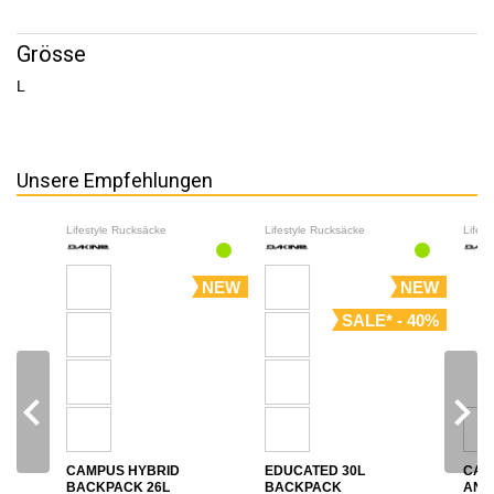
Grösse
L
Unsere Empfehlungen
Lifestyle Rucksäcke
Lifestyle Rucksäcke
Lifes
NEW
NEW
SALE* - 40%
navigate_before
navigate_next
CAMPUS HYBRID
EDUCATED 30L
CAM
BACKPACK 26L
BACKPACK
ANN