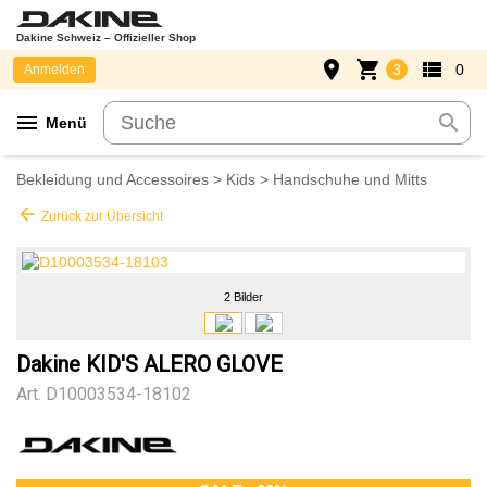
Dakine Schweiz – Offizieller Shop
place
shopping_cart
view_list
3
0
Anmelden
menu
search
Menü
Bekleidung und Accessoires
>
Kids
>
Handschuhe und Mitts
arrow_back
Zurück zur Übersicht
2 Bilder
Dakine KID'S ALERO GLOVE
Art.
D10003534-18102