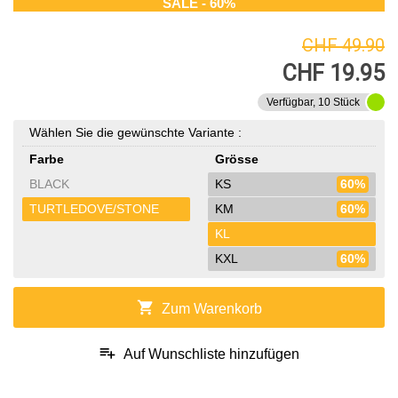
SALE - 60%
CHF 49.90
CHF 19.95
Verfügbar, 10 Stück
Wählen Sie die gewünschte Variante :
Farbe
Grösse
BLACK
KS
60%
TURTLEDOVE/STONE
KM
60%
KL
KXL
60%
shopping_cart
Zum Warenkorb
playlist_add
Auf Wunschliste hinzufügen