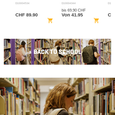
BAC
D10004534
D10004344
D100
bis 69.90 CHF
CHF 89.90
Von 41.95
CHF
shopping_cart
shopping_cart