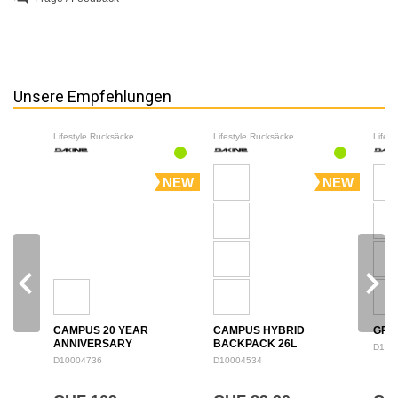
Unsere Empfehlungen
Lifestyle Rucksäcke
Lifestyle Rucksäcke
Lifes
NEW
NEW
navigate_before
navigate_next
CAMPUS 20 YEAR
CAMPUS HYBRID
GRO
ANNIVERSARY
BACKPACK 26L
D100
BACKPACK 28L
D10004736
D10004534