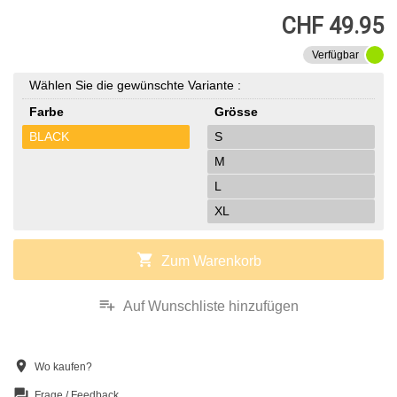
CHF 49.95
Verfügbar
Wählen Sie die gewünschte Variante :
Farbe
Grösse
BLACK
S
M
L
XL
shopping_cart
Zum Warenkorb
playlist_add
Auf Wunschliste hinzufügen
location_on
Wo kaufen?
question_answer
Frage / Feedback