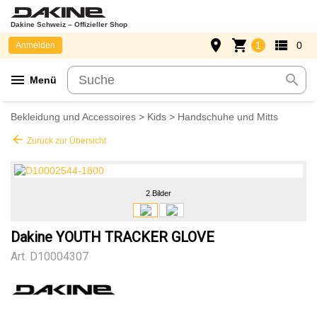
Dakine Schweiz – Offizieller Shop
place
shopping_cart
view_list
1
0
Anmelden
menu
search
Menü
Bekleidung und Accessoires
>
Kids
>
Handschuhe und Mitts
arrow_back
Zurück zur Übersicht
2 Bilder
Dakine YOUTH TRACKER GLOVE
Art.
D10004307