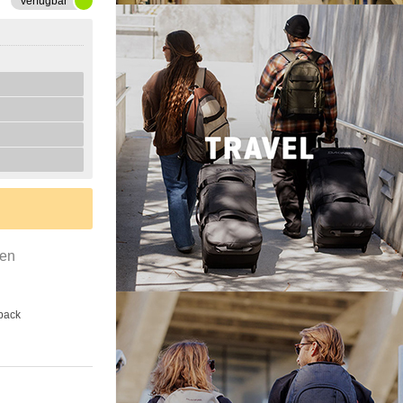
Verfügbar
gen
back