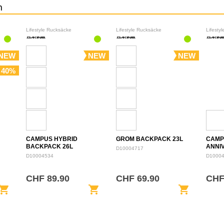
n
Lifestyle Rucksäcke
Lifestyle Rucksäcke
Lifesty
NEW
NEW
NEW
 40%
CAMPUS HYBRID
GROM BACKPACK 23L
CAMP
BACKPACK 26L
ANNI
D10004717
BACK
D10004534
D1000
CHF 89.90
CHF 69.90
CHF
opping_cart
shopping_cart
shopping_cart