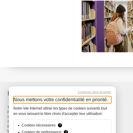
Produkte
Service
Continuer sans accepter
Nous mettons votre confidentialité en priorité.
Taschen & Rucksäcke
Lieferung
Notre site Internet utilise les types de cookies suivants tout
Reisen
Garantie
en vous laissant le libre choix d'accepter leur utilisation:
Snow
Surf
Cookies nécessaires
?
Bike
Wind
Cookies de performance
?