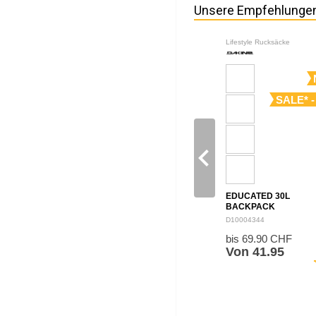
Unsere Empfehlunge
Lifestyle Rucksäcke
SALE* -
navigate_before
EDUCATED 30L
BACKPACK
D10004344
bis 69.90 CHF
Von 41.95
sh