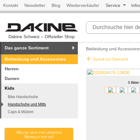
Kontakt
Newsletter
Blog
Wiederverkäufer
Service
Info
Dakine Schweiz – Offizieller Shop
Das ganze Sortiment
Bekleidung und Accessoire
arrow_back
Bekleidung und Accessoires
Zurück zur Übersicht
Herren
Damen
5 Bilder
Kids
Bike Handschuhe
Handschuhe und Mitts
Caps & Mützen
Melde dich für unseren
Newsletter an!