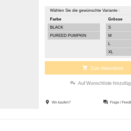
Wählen Sie die gewünschte Variante :
Farbe
Grösse
BLACK
S
PUREED PUMPKIN
M
L
XL
shopping_cart
Zum Warenkorb
playlist_add
Auf Wunschliste hinzufü
location_on
question_answer
Wo kaufen?
Frage / Feed