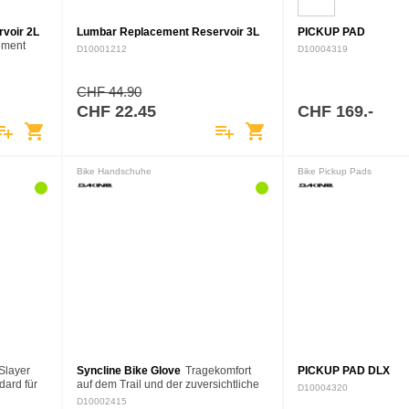
voir 2L
Lumbar Replacement Reservoir 3L
PICKUP PAD
ement
D10001212
D10004319
t als
CHF 44.90
CHF 22.45
CHF 169.-
ylist_add
shopping_cart
playlist_add
shopping_cart
Bike Handschuhe
Bike Pickup Pads
Slayer
Syncline Bike Glove
Tragekomfort
PICKUP PAD DLX
dard für
auf dem Trail und der zuversichtliche
D10004320
d CE-
Griff um den Lenker zeichnen diese
D10002415