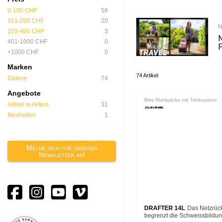
0-100 CHF
58
101-200 CHF
20
N
201-400 CHF
3
N
401-1000 CHF
0
F
+1000 CHF
0
Marken
74 Artikel
Dakine
74
Angebote
Bike Rucksäcke mit Trinksystem
Artikel in Aktion
31
Neuheiten
1
Melde dich für unseren
Newsletter an!
DRAFTER 14L
Das Netzrüc
begrenzt die Schweissbildung