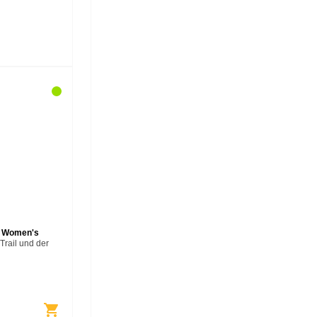
- Women's
Trail und der
um den Lenker
ainbike-
 aus. Für
shopping_cart