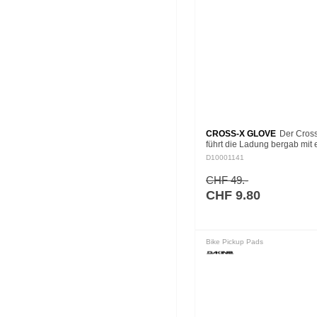
CROSS-X GLOVE
Der Cros
führt die Ladung bergab mit 
passgenauen Passform und 
D10001141
Bomber-Konstruktion. Es erh
und Neoprenschutz der…
CHF 49.-
CHF 9.80
Bike Pickup Pads