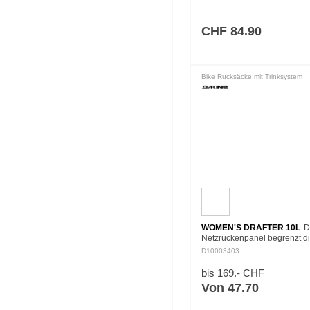
zertifiziertes Elbow Pad Des
Pads mit DK…
CHF 84.90
Bike Rucksäcke mit Trinksystem
WOMEN'S DRAFTER 10L
D
Netzrückenpanel begrenzt d
Schweissbildung, fördert die
D10003403
Luftzirkulation und reduziert 
Reibung. Der 14L Drafter ent
bis 169.- CHF
grosses Fach…
Von 47.70