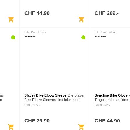
ign. Diese
Mountainbike-Handschuhe aus. Für
Bergausfahrten optimiert,…
CHF 44.90
CHF 209.-
shopping_cart
shopping_cart
Bike Protektoren
Bike Handschuhe
as
Slayer Bike Elbow Sleeve
Die Slayer
Syncline Bike Glove 
ie
Bike Elbow Sleeves sind leicht und
Tragekomfort auf dem 
atmungsaktiv genug, um zu
zuversichtliche Griff 
D10002772
D10002419
die
vergessen, dass du welche trägst. Sie
zeichnen diese Mount
hält ein
bieten dir eine flache Polsterung…
Handschuhe für Damen
Bergausfahrten…
CHF 79.90
CHF 44.90
shopping_cart
shopping_cart