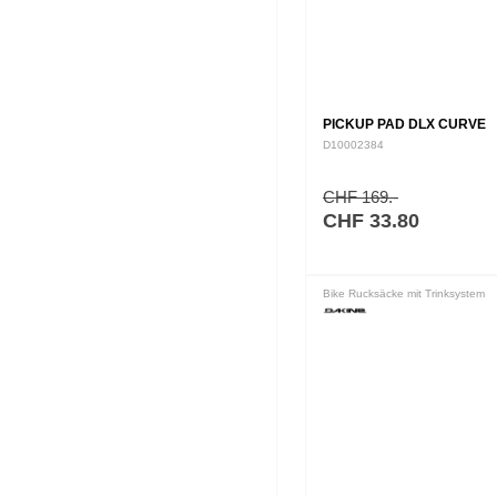
PICKUP PAD DLX CURVE
D10002384
CHF 169.-
CHF 33.80
Bike Rucksäcke mit Trinksystem