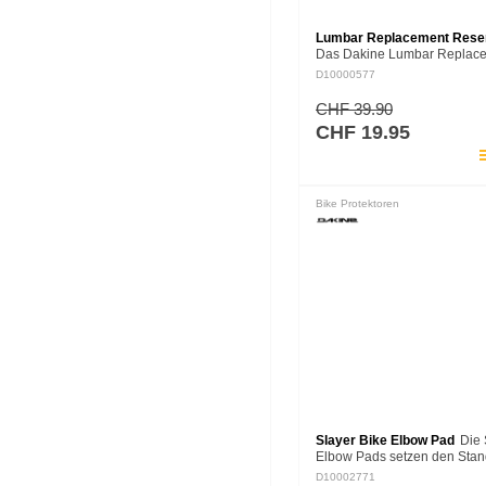
Lumbar Replacement Reser
Das Dakine Lumbar Replac
Reservoir ist eine Hydrapak
D10000577
Trinkblase mit 2 Litern
Fassungsvermögen. Sie pass
CHF 39.90
Zubehör in alle Dakine…
CHF 19.95
pla
Bike Protektoren
Slayer Bike Elbow Pad
Die 
Elbow Pads setzen den Stan
leichtes, atmungsaktives un
D10002771