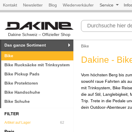
Kontakt
Newsletter
Blog
Wiederverkäufer
Service
Info
Dakine Schweiz – Offizieller Shop
Das ganze Sortiment
Bike
Bike
Dakine - Bik
Bike Rucksäcke mit Trinksystem
Bike Pickup Pads
Vom höchsten Berg bis zum 
sowohl raue Fahrten als au
Bike Protektoren
mit Trinksystem, Bike Rei
Bike Handschuhe
die auf Stil, Langlebigkeit,
Trip. Trete in die Pedale 
Bike Schuhe
dein Outdoor-Abenteuer zu
FILTER
Artikel auf Lager
62
Preis