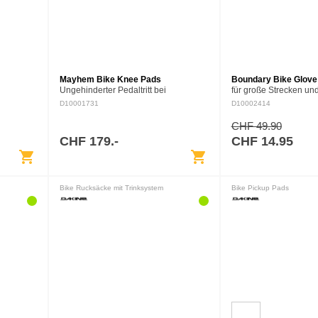
Mayhem Bike Knee Pads
Boundary Bike Glove
Ungehinderter Pedaltritt bei
für große Strecken un
professionellem Schutz. Diese MTB-
Ausfahrten. Diese Mou
D10001731
D10002414
Knieschoner wurden nach Feedback
Handschuhe für Herre
unserer Dakine-Teamrider speziell
die Polsterung auf d
CHF 49.90
fürs…
CHF 179.-
CHF 14.95
shopping_cart
shopping_cart
Bike Rucksäcke mit Trinksystem
Bike Pickup Pads