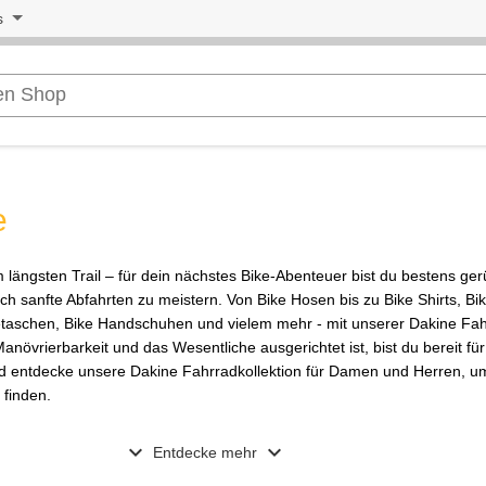
s
e
längsten Trail – für dein nächstes Bike-Abenteuer bist du bestens ger
ch sanfte Abfahrten zu meistern. Von Bike Hosen bis zu Bike Shirts, B
setaschen, Bike Handschuhen und vielem mehr - mit unserer Dakine Fa
 Manövrierbarkeit und das Wesentliche ausgerichtet ist, bist du bereit fü
und entdecke unsere Dakine Fahrradkollektion für Damen und Herren, u
 finden.
expand_more
expand_more
Entdecke mehr