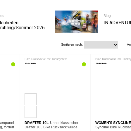
eu
Blog
euheiten
IN ADVENTU
rühling/Sommer 2026
Sortieren nach:
An
Bike Rucksäcke mit Trinksystem
Bike Rucksäcke mit Trinks
kenpanel
DRAFTER 10L
Unser klassischer
WOMEN'S SYNCLINE
, fördert
Drafter 10L Bike Rucksack wurde
Syncline Bike Rucksac