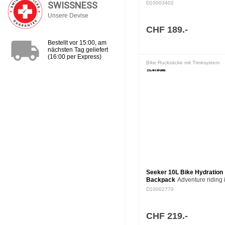
die Luftzirkulation und reduzi
SWISSNESS
D10003402
Reibung. Der 14L Drafter ent
Unsere Devise
grosses Fach…
CHF 189.-
local_shipping
Bestellt vor 15:00, am
nächsten Tag geliefert
(16:00 per Express)
Bike Rucksäcke mit Trinksystem
Seeker 10L Bike Hydration
Backpack
Adventure riding i
gleichbedeutend mit gemisc
D10002779
Wetter und unvorhersehbare
Trailbedingungen. Der Seek
Bike Hydration Rucksack bi
CHF 219.-