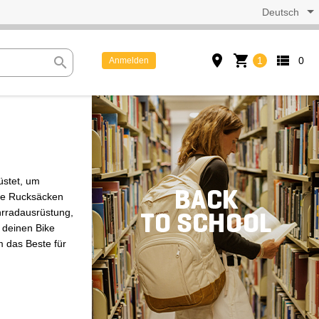
Deutsch
place
shopping_cart
view_list
search
1
0
Anmelden
üstet, um
ike Rucksäcken
hrradausrüstung,
r deinen Bike
m das Beste für