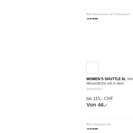
Bike Rucksäcke mit Trinksystem
WOMEN'S SHUTTLE 6L
Ni
Wesentliche mit in dem
minimalistischen Shuttle 6L 
D10003427
Hydration Rucksack für Frau
Zwei-Liter-Trinkbehälter mit 
bis 115.- CHF
sitzt…
Von 46.-
Bike Handschuhe