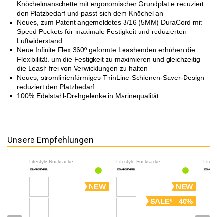
Knöchelmanschette mit ergonomischer Grundplatte reduziert
den Platzbedarf und passt sich dem Knöchel an
Neues, zum Patent angemeldetes 3/16 (5MM) DuraCord mit
Speed Pockets für maximale Festigkeit und reduzierten
Luftwiderstand
Neue Infinite Flex 360º geformte Leashenden erhöhen die
Flexibilität, um die Festigkeit zu maximieren und gleichzeitig
die Leash frei von Verwicklungen zu halten
Neues, stromlinienförmiges ThinLine-Schienen-Saver-Design
reduziert den Platzbedarf
100% Edelstahl-Drehgelenke in Marinequalität
Unsere Empfehlungen
Lifestyle Rucksäcke
Lifestyle Rucksäcke
Lifes
NEW
NEW
SALE* - 40%