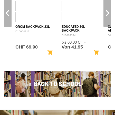
navigate_before
navigate_next
GROM BACKPACK 23L
EDUCATED 30L
CAM
BACKPACK
ANN
D10004717
BAC
D10004344
D100
bis 69.90 CHF
CHF 69.90
Von 41.95
CHF
shopping_cart
shopping_cart