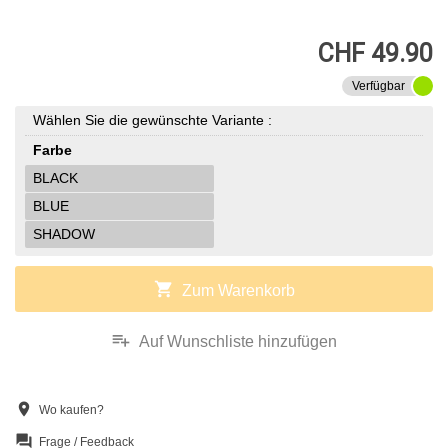
CHF 49.90
Verfügbar
Wählen Sie die gewünschte Variante :
Farbe
BLACK
BLUE
SHADOW
shopping_cart
Zum Warenkorb
playlist_add
Auf Wunschliste hinzufügen
location_on
Wo kaufen?
question_answer
Frage / Feedback