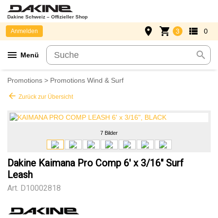
Dakine Schweiz – Offizieller Shop
place
shopping_cart
view_list
3
0
Anmelden
menu
search
Menü
Promotions
>
Promotions Wind & Surf
arrow_back
Zurück zur Übersicht
7 Bilder
Dakine Kaimana Pro Comp 6' x 3/16" Surf
Leash
Art.
D10002818