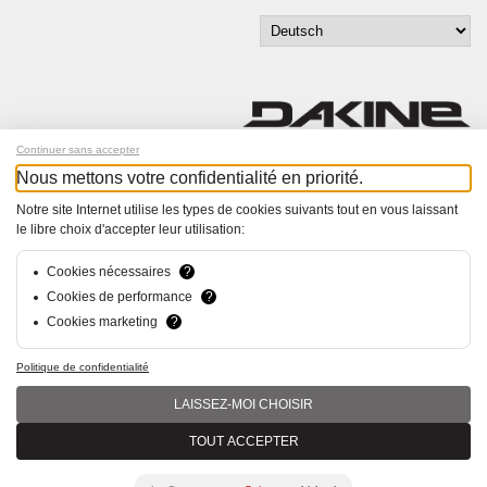
Continuer sans accepter
Nous mettons votre confidentialité en priorité.
Melde dich für unseren Newsletter an!
Notre site Internet utilise les types de cookies suivants tout en vous laissant
le libre choix d'accepter leur utilisation:
© Bucher+Walt 2011-2026
Alle Rechte vorbehalten
Allgemeine Geschäftsbedingungen
Cookies nécessaires
?
Datenschutzerklärung
Cookies de performance
?
Einwilligungseinstellungen
Cookies marketing
?
Konzept und Realisation:
hsolutions.ch
Politique de confidentialité
LAISSEZ-MOI CHOISIR
TOUT ACCEPTER