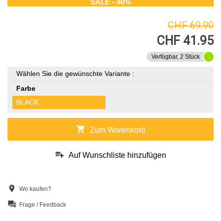
SALE - 40%
CHF 69.90
CHF 41.95
Verfügbar, 2 Stück
Wählen Sie die gewünschte Variante :
Farbe
BLACK
shopping_cart
Zum Warenkorb
playlist_add
Auf Wunschliste hinzufügen
location_on
Wo kaufen?
question_answer
Frage / Feedback