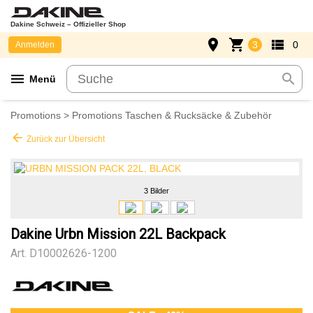
Dakine Schweiz – Offizieller Shop
place
shopping_cart
view_list
3
0
Anmelden
menu
search
Menü
Promotions
>
Promotions Taschen & Rucksäcke & Zubehör
arrow_back
Zurück zur Übersicht
3 Bilder
Dakine Urbn Mission 22L Backpack
Art.
D10002626-1200