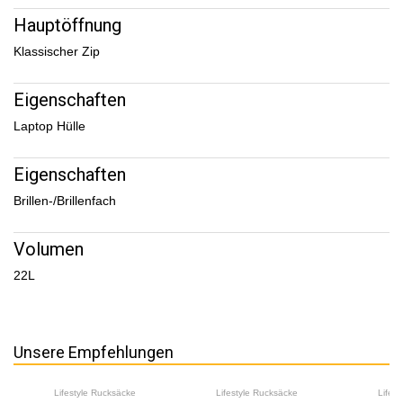
Hauptöffnung
Klassischer Zip
Eigenschaften
Laptop Hülle
Eigenschaften
Brillen-/Brillenfach
Volumen
22L
Unsere Empfehlungen
Lifestyle Rucksäcke
Lifestyle Rucksäcke
Lifes