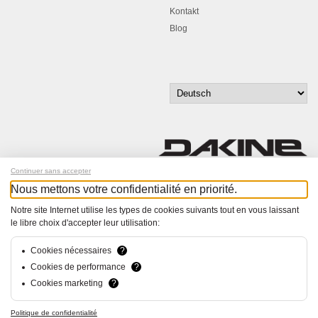
Kontakt
Blog
Continuer sans accepter
Nous mettons votre confidentialité en priorité.
Melde dich für unseren Newsletter an!
Notre site Internet utilise les types de cookies suivants tout en vous laissant
le libre choix d'accepter leur utilisation:
© Bucher+Walt 2011-2026
Alle Rechte vorbehalten
Allgemeine Geschäftsbedingungen
Cookies nécessaires
?
Datenschutzerklärung
Cookies de performance
?
Einwilligungseinstellungen
Cookies marketing
?
Konzept und Realisation:
hsolutions.ch
Politique de confidentialité