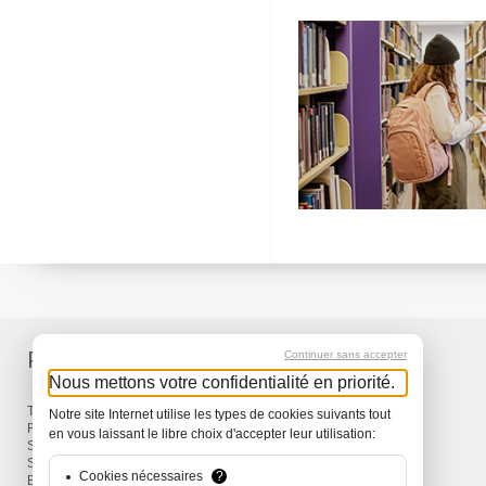
Produkte
Service
Continuer sans accepter
Nous mettons votre confidentialité en priorité.
Taschen & Rucksäcke
Lieferung
Notre site Internet utilise les types de cookies suivants tout
Reisen
Garantie
en vous laissant le libre choix d'accepter leur utilisation:
Snow
Surf
Cookies nécessaires
?
Bike