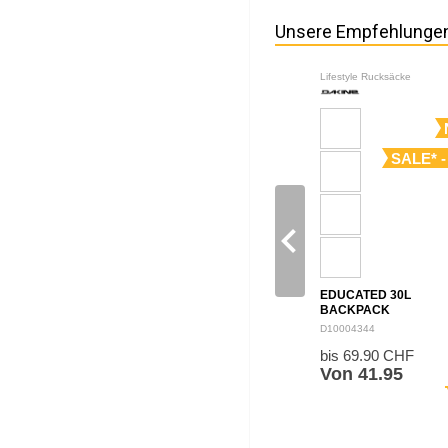
Unsere Empfehlunge
Lifestyle Rucksäcke
SALE* -
navigate_before
EDUCATED 30L
BACKPACK
D10004344
bis 69.90 CHF
Von 41.95
sh