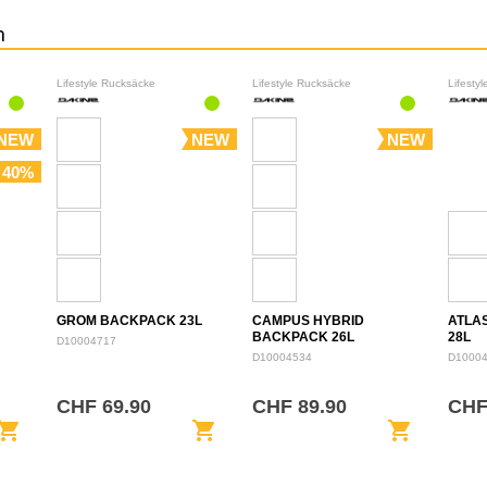
n
Lifestyle Rucksäcke
Lifestyle Rucksäcke
Lifesty
NEW
NEW
NEW
 40%
GROM BACKPACK 23L
CAMPUS HYBRID
ATLA
BACKPACK 26L
28L
D10004717
D10004534
D1000
CHF 69.90
CHF 89.90
CHF
opping_cart
shopping_cart
shopping_cart