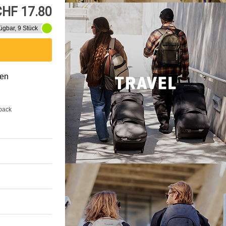
CHF 17.80
ügbar, 9 Stück
gen
back