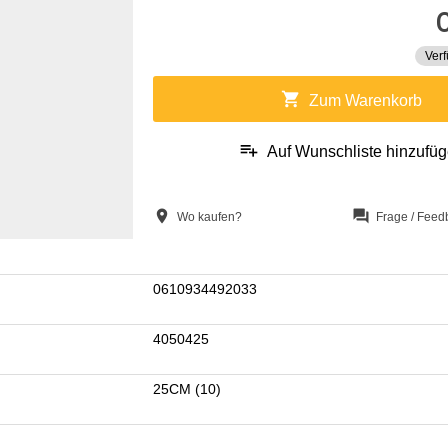
Verf
shopping_cart
Zum Warenkorb
playlist_add
Auf Wunschliste hinzufü
location_on
question_answer
Wo kaufen?
Frage / Feed
0610934492033
4050425
25CM (10)