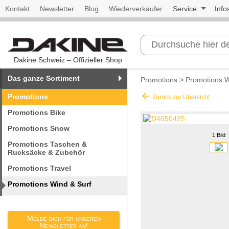
Kontakt
Newsletter
Blog
Wiederverkäufer
Service
Info
Dakine Schweiz – Offizieller Shop
Das ganze Sortiment
Promotions
>
Promotions W
arrow_back
Promotions
Zurück zur Übersicht
Promotions Bike
Promotions Snow
1 Bild
Promotions Taschen &
Rucksäcke & Zubehör
Promotions Travel
Promotions Wind & Surf
Melde dich für unseren
Newsletter an!