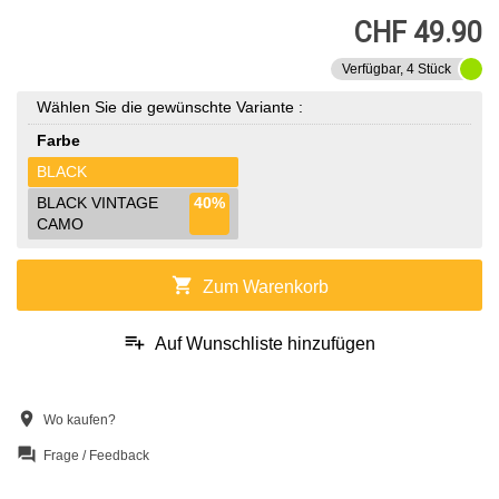
CHF 49.90
Verfügbar, 4 Stück
Wählen Sie die gewünschte Variante :
Farbe
BLACK
BLACK VINTAGE
40%
CAMO
shopping_cart
Zum Warenkorb
playlist_add
Auf Wunschliste hinzufügen
location_on
Wo kaufen?
question_answer
Frage / Feedback