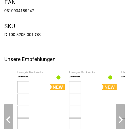
EAN
0610934189247
SKU
D.100.5205.001.OS
Unsere Empfehlungen
Lifestyle Rucksäcke
Lifestyle Rucksäcke
Lifes
NEW
NEW
navigate_before
navigate_next