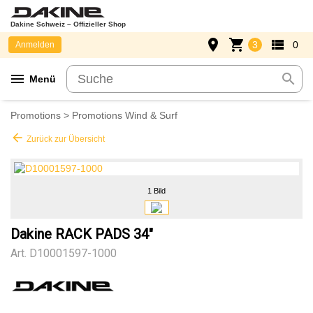
Dakine Schweiz – Offizieller Shop
place
shopping_cart
view_list
3
0
Anmelden
menu
search
Menü
Promotions
>
Promotions Wind & Surf
arrow_back
Zurück zur Übersicht
1 Bild
Dakine RACK PADS 34"
Art.
D10001597-1000