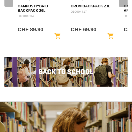
CAMPUS HYBRID
GROM BACKPACK 23L
CAM
BACKPACK 26L
ANN
D10004717
BAC
D10004534
D100
CHF 89.90
CHF 69.90
CHF
shopping_cart
shopping_cart