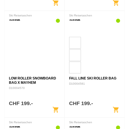
shopping_cart
shopping_cart
Ski Reisetaschen
Ski Reisetaschen
LOW ROLLER SNOWBOARD
FALL LINE SKI ROLLER BAG
BAG X MAYHEM
D10004581
D10004570
CHF 199.-
CHF 199.-
shopping_cart
shopping_cart
Ski Reisetaschen
Ski Reisetaschen