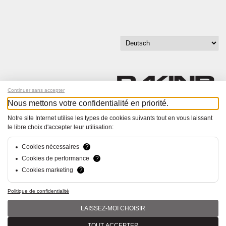
Continuer sans accepter
Nous mettons votre confidentialité en priorité.
Melde dich für unseren Newsletter an!
Notre site Internet utilise les types de cookies suivants tout en vous laissant
le libre choix d'accepter leur utilisation:
© Bucher+Walt 2011-2026
Alle Rechte vorbehalten
Cookies nécessaires
?
Allgemeine Geschäftsbedingungen
Cookies de performance
?
Datenschutzerklärung
Cookies marketing
?
Konzept und Realisation:
hsolutions.ch
Politique de confidentialité
LAISSEZ-MOI CHOISIR
TOUT ACCEPTER