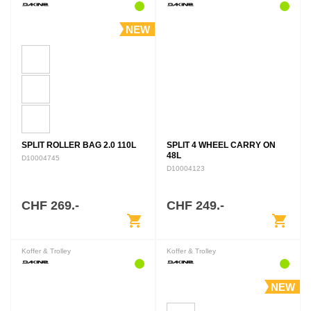
NEW
SPLIT ROLLER BAG 2.0 110L
SPLIT 4 WHEEL CARRY ON
48L
D10004745
D10004123
CHF 269.-
CHF 249.-
shopping_cart
shopping_cart
Koffer & Trolley
Koffer & Trolley
NEW