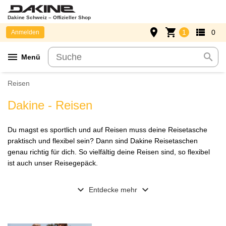
Dakine Schweiz – Offizieller Shop
place
shopping_cart
view_list
1
0
Anmelden
menu
search
Menü
Reisen
Dakine - Reisen
Du magst es sportlich und auf Reisen muss deine Reisetasche
praktisch und flexibel sein? Dann sind Dakine Reisetaschen
genau richtig für dich. So vielfältig deine Reisen sind, so flexibel
ist auch unser Reisegepäck.
expand_more
expand_more
Entdecke mehr