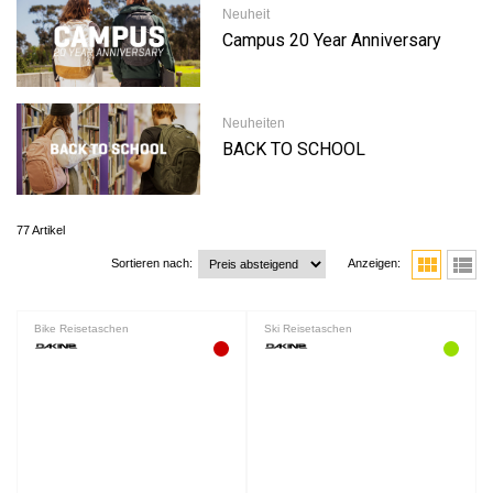
Neuheit
Campus 20 Year Anniversary
Neuheiten
BACK TO SCHOOL
77 Artikel
view_module
view_list
Sortieren nach:
Anzeigen:
Bike Reisetaschen
Ski Reisetaschen