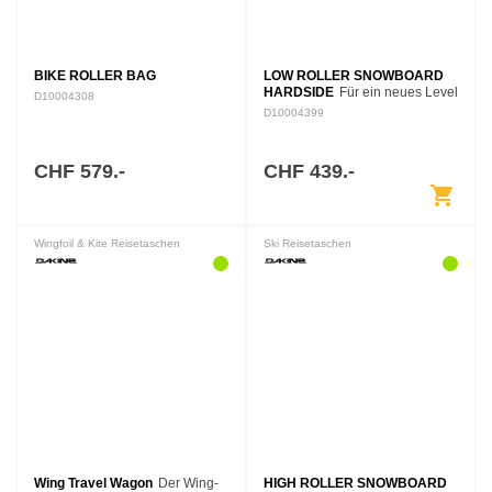
BIKE ROLLER BAG
LOW ROLLER SNOWBOARD
HARDSIDE
Für ein neues Level
D10004308
an Schutz, Vielseitigkeit und
D10004399
hochwertigen Details freuen wir
uns, Ihnen den Low Roller
Hardside vorstellen zu dürfen.
CHF 579.-
CHF 439.-
Mit…
shopping_cart
Wingfoil & Kite Reisetaschen
Ski Reisetaschen
Wing Travel Wagon
Der Wing-
HIGH ROLLER SNOWBOARD