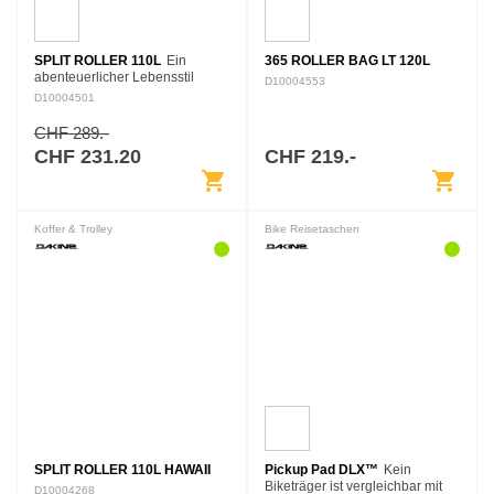
SPLIT ROLLER 110L
Ein
365 ROLLER BAG LT 120L
abenteuerlicher Lebensstil
D10004553
erfordert viel Ausrüstung. Wenn
D10004501
deine nächste Mission nach ein
bisschen von allem verlangt,
CHF 289.-
macht die Dakine Split…
CHF 231.20
CHF 219.-
shopping_cart
shopping_cart
Koffer & Trolley
Bike Reisetaschen
SPLIT ROLLER 110L HAWAII
Pickup Pad DLX™
Kein
Biketräger ist vergleichbar mit
D10004268