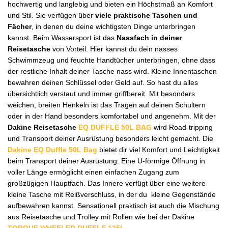
hochwertig und langlebig und bieten ein Höchstmaß an Komfort
und Stil. Sie verfügen über
viele praktische Taschen und
Fächer
, in denen du deine wichtigsten Dinge unterbringen
kannst. Beim Wassersport ist das
Nassfach in deiner
Reisetasche
von Vorteil. Hier kannst du dein nasses
Schwimmzeug und feuchte Handtücher unterbringen, ohne dass
der restliche Inhalt deiner Tasche nass wird. Kleine Innentaschen
bewahren deinen Schlüssel oder Geld auf. So hast du alles
übersichtlich verstaut und immer griffbereit. Mit besonders
weichen, breiten Henkeln ist das Tragen auf deinen Schultern
oder in der Hand besonders komfortabel und angenehm. Mit der
Dakine Reisetasche
EQ DUFFLE 50L BAG
wird Road-tripping
und Transport deiner Ausrüstung besonders leicht gemacht. Die
Dakine EQ Duffle 50L Bag
bietet dir viel Komfort und Leichtigkeit
beim Transport deiner Ausrüstung. Eine U-förmige Öffnung in
voller Länge ermöglicht einen einfachen Zugang zum
großzügigen Hauptfach. Das Innere verfügt über eine weitere
kleine Tasche mit Reißverschluss, in der du kleine Gegenstände
aufbewahren kannst. Sensationell praktisch ist auch die Mischung
aus Reisetasche und Trolley mit Rollen wie bei der Dakine