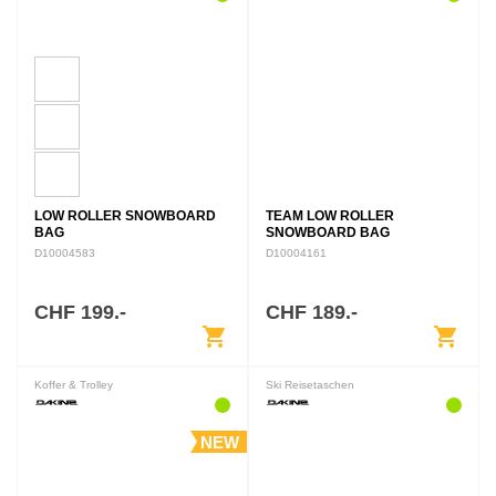
LOW ROLLER SNOWBOARD
TEAM LOW ROLLER
BAG
SNOWBOARD BAG
J.ANDERSON
D10004583
D10004161
CHF 199.-
CHF 189.-
shopping_cart
shopping_cart
Koffer & Trolley
Ski Reisetaschen
NEW