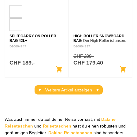
SPLIT CARRY ON ROLLER
HIGH ROLLER SNOWBOARD
BAG 42L+
BAG
Der High Roller ist unsere
funktionalste, vielseitigste und
D10004747
D10004397
funktionsreichste
Snowboardtasche. Der, den Sie
CHF 299.-
für lange Fahrten und
CHF 189.-
CHF 179.40
unvorhersehbare…
shopping_cart
shopping_cart
Weitere Artikel anzeigen
Was auch immer du auf deiner Reise vorhast, mit
Dakine
Reisetaschen
und
Reisetaschen
hast du einen robusten und
geräumigen Begleiter.
Dakine Reisetaschen
sind besonders