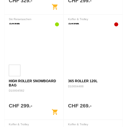
CHF 329.-
CHF 299.-
shopping_cart
Ski Reisetaschen
Koffer & Trolley
HIGH ROLLER SNOWBOARD
365 ROLLER 120L
BAG
D10004488
D10004582
CHF 299.-
CHF 269.-
shopping_cart
Koffer & Trolley
Koffer & Trolley