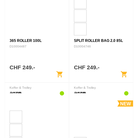
365 ROLLER 100L
SPLIT ROLLER BAG 2.0 85L
D10004487
D10004746
CHF 249.-
CHF 249.-
shopping_cart
shopping_cart
Koffer & Trolley
Koffer & Trolley
NEW