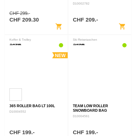
dem Komfort eines Dakine
D10002782
Pickup Pad ™. Das DLX-Pad
passt an moderne Heckklappen
CHF 299.-
mit Rückfahrkameras. Das…
CHF 209.30
CHF 209.-
shopping_cart
shopping_cart
Koffer & Trolley
Ski Reisetaschen
NEW
365 ROLLER BAG LT 100L
TEAM LOW ROLLER
SNOWBOARD BAG
D10004552
D10004561
CHF 199.-
CHF 199.-