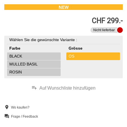
NEW
CHF 299.-
Nicht lieferbar
Wählen Sie die gewünschte Variante :
Farbe
Grösse
BLACK
OS
MULLED BASIL
ROSIN
playlist_add
Auf Wunschliste hinzufügen
location_on
Wo kaufen?
question_answer
Frage / Feedback