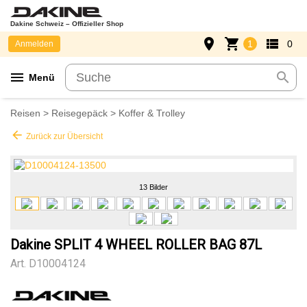
Dakine Schweiz – Offizieller Shop
place
shopping_cart
view_list
1
0
Anmelden
menu
search
Menü
Reisen
>
Reisegepäck
>
Koffer & Trolley
arrow_back
Zurück zur Übersicht
13 Bilder
Dakine SPLIT 4 WHEEL ROLLER BAG 87L
Art.
D10004124