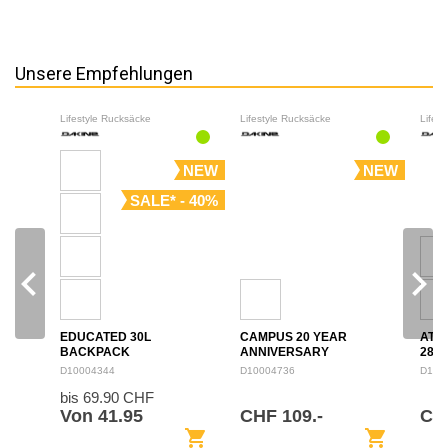
Unsere Empfehlungen
Lifestyle Rucksäcke
Lifestyle Rucksäcke
Lifes
NEW
NEW
SALE* - 40%
navigate_before
navigate_next
EDUCATED 30L
CAMPUS 20 YEAR
ATL
BACKPACK
ANNIVERSARY
28L
BACKPACK 28L
D10004344
D10004736
D100
bis 69.90 CHF
Von 41.95
CHF 109.-
CH
shopping_cart
shopping_cart