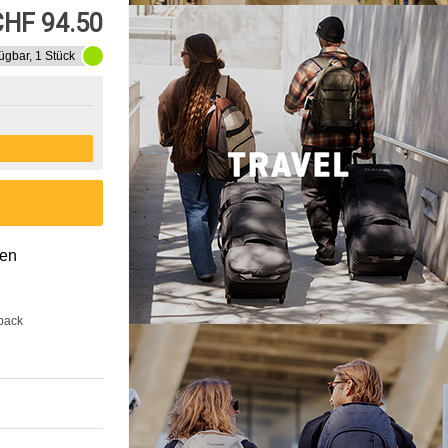
CHF 94.50
ügbar, 1 Stück
gen
back