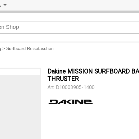
s
g
>
Surfboard Reisetaschen
Dakine MISSION SURFBOARD B
THRUSTER
Art.
D10003905-1400