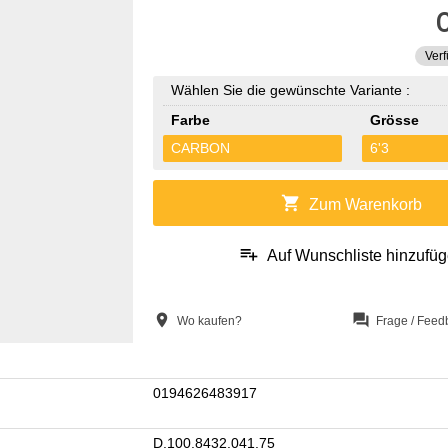
Verf
Wählen Sie die gewünschte Variante :
Farbe
Grösse
CARBON
6'3
shopping_cart
Zum Warenkorb
playlist_add
Auf Wunschliste hinzufü
location_on
question_answer
Wo kaufen?
Frage / Feed
0194626483917
D.100.8432.041.75