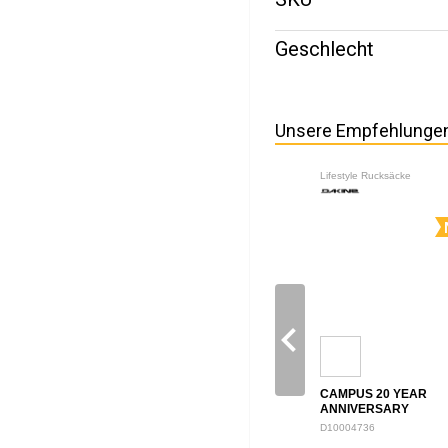
Geschlecht
Unsere Empfehlunge
Lifestyle Rucksäcke
navigate_before
CAMPUS 20 YEAR
ANNIVERSARY
BACKPACK 28L
D10004736