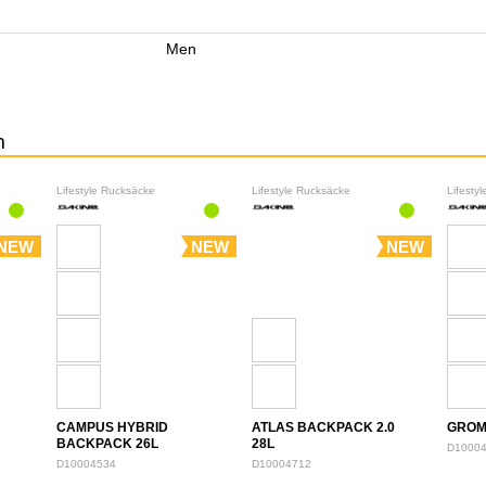
Men
n
Lifestyle Rucksäcke
Lifestyle Rucksäcke
Lifesty
NEW
NEW
NEW
CAMPUS HYBRID
ATLAS BACKPACK 2.0
GROM
BACKPACK 26L
28L
D1000
D10004534
D10004712