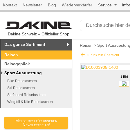
Kontakt
Newsletter
Blog
Wiederverkäufer
Service
Info
Dakine Schweiz – Offizieller Shop
Das ganze Sortiment
Reisen
>
Sport Ausruestun
arrow_back
Reisen
Zurück zur Übersicht
Reisegepäck
Sport Ausruestung
1 Bild
Bike Reisetaschen
Ski Reisetaschen
Surfboard Reisetaschen
Wingfoil & Kite Reisetaschen
Melde dich für unseren
Newsletter an!