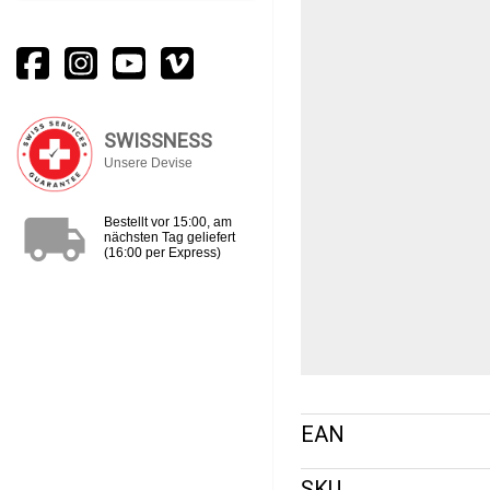
SWISSNESS
Unsere Devise
local_shipping
Bestellt vor 15:00, am
nächsten Tag geliefert
(16:00 per Express)
EAN
SKU