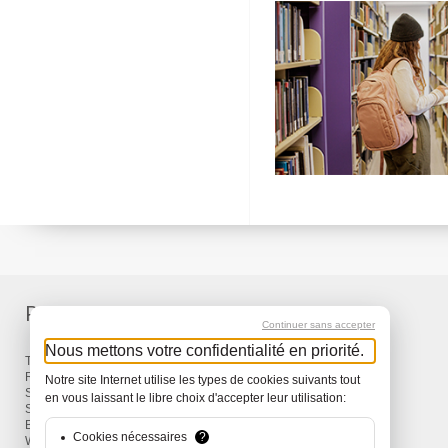
Produkte
Service
Continuer sans accepter
Nous mettons votre confidentialité en priorité.
Taschen & Rucksäcke
Lieferung
Reisen
Garantie
Notre site Internet utilise les types de cookies suivants tout
Snow
en vous laissant le libre choix d'accepter leur utilisation:
Surf
Bike
Cookies nécessaires
?
Wind