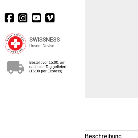
SWISSNESS
Unsere Devise
local_shipping
Bestellt vor 15:00, am
nächsten Tag geliefert
(16:00 per Express)
Beschreibung