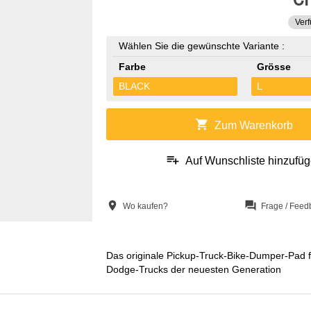
Verf
Wählen Sie die gewünschte Variante :
Farbe
Grösse
BLACK
L
shopping_cart
Zum Warenkorb
playlist_add
Auf Wunschliste hinzufü
location_on
question_answer
Wo kaufen?
Frage / Feed
Das originale Pickup-Truck-Bike-Dumper-Pad f
Dodge-Trucks der neuesten Generation