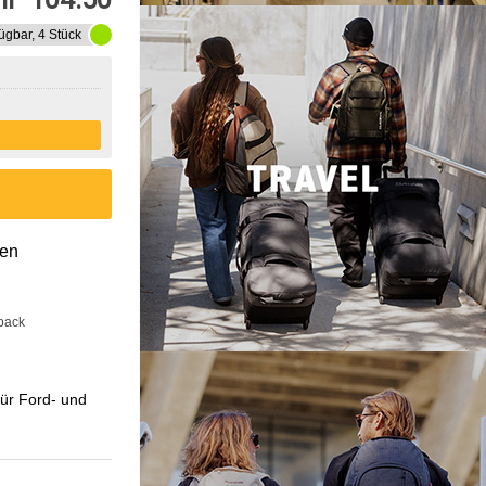
ügbar, 4 Stück
gen
back
ür Ford- und