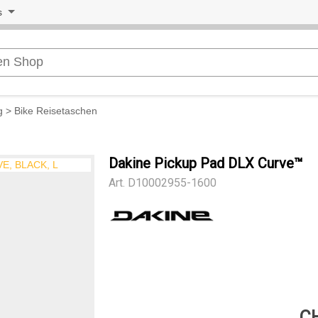
s
g
>
Bike Reisetaschen
Dakine Pickup Pad DLX Curve™
Art.
D10002955-1600
CH