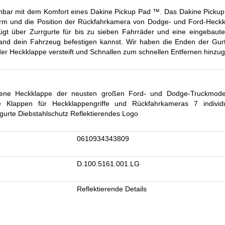
eichbar mit dem Komfort eines Dakine Pickup Pad ™. Das Dakine Pick
rm und die Position der Rückfahrkamera von Dodge- und Ford-Heckk
gt über Zurrgurte für bis zu sieben Fahrräder und eine eingebaute
and dein Fahrzeug befestigen kannst. Wir haben die Enden der Gurt
 der Heckklappe versteift und Schnallen zum schnellen Entfernen hinzug
ene Heckklappe der neusten großen Ford- und Dodge-Truckmodell
 Klappen für Heckklappengriffe und Rückfahrkameras 7 individue
gurte Diebstahlschutz Reflektierendes Logo
0610934343809
D.100.5161.001.LG
Reflektierende Details