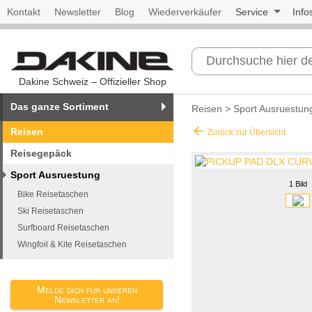
Kontakt
Newsletter
Blog
Wiederverkäufer
Service
Info
Dakine Schweiz – Offizieller Shop
Das ganze Sortiment
Reisen
>
Sport Ausruestun
arrow_back
Reisen
Zurück zur Übersicht
Reisegepäck
Sport Ausruestung
1 Bild
Bike Reisetaschen
Ski Reisetaschen
Surfboard Reisetaschen
Wingfoil & Kite Reisetaschen
Melde dich für unseren
Newsletter an!