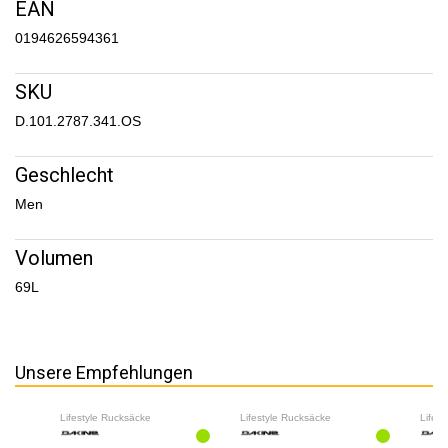
EAN
0194626594361
SKU
D.101.2787.341.OS
Geschlecht
Men
Volumen
69L
Unsere Empfehlungen
Lifestyle Rucksäcke
Lifestyle Rucksäcke
Lifes