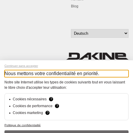
Blog
Continuer sans accepter
Nous mettons votre confidentialité en priorité.
Melde dich für unseren Newsletter an!
Notre site Internet utilise les types de cookies suivants tout en vous laissant
le libre choix d'accepter leur utilisation:
© Bucher+Walt 2011-2026
Alle Rechte vorbehalten
Allgemeine Geschäftsbedingungen
Cookies nécessaires
?
Datenschutzerklärung
Cookies de performance
?
Einwilligungseinstellungen
Cookies marketing
?
Konzept und Realisation:
hsolutions.ch
Politique de confidentialité