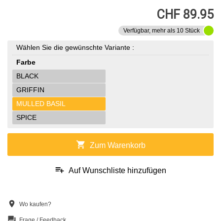
CHF 89.95
Verfügbar, mehr als 10 Stück
Wählen Sie die gewünschte Variante :
Farbe
BLACK
GRIFFIN
MULLED BASIL
SPICE
shopping_cart
Zum Warenkorb
playlist_add
Auf Wunschliste hinzufügen
location_on
Wo kaufen?
question_answer
Frage / Feedback