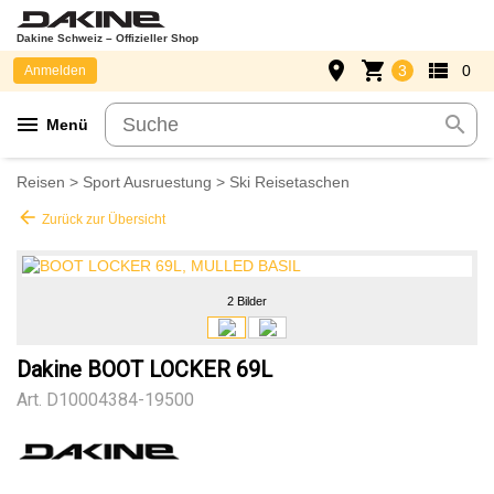
Dakine Schweiz – Offizieller Shop
place
shopping_cart
view_list
3
0
Anmelden
menu
search
Menü
Reisen
>
Sport Ausruestung
>
Ski Reisetaschen
arrow_back
Zurück zur Übersicht
2 Bilder
Dakine BOOT LOCKER 69L
Art.
D10004384-19500