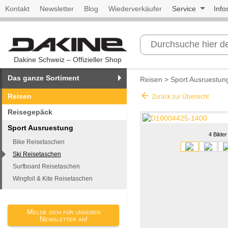
Kontakt
Newsletter
Blog
Wiederverkäufer
Service
Info
Dakine Schweiz – Offizieller Shop
Das ganze Sortiment
Reisen
>
Sport Ausruestun
arrow_back
Reisen
Zurück zur Übersicht
Reisegepäck
Sport Ausruestung
4 Bilder
Bike Reisetaschen
Ski Reisetaschen
Surfboard Reisetaschen
Wingfoil & Kite Reisetaschen
Melde dich für unseren
Newsletter an!