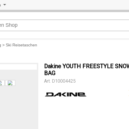
s
g
>
Ski Reisetaschen
Dakine YOUTH FREESTYLE SN
BAG
Art.
D10004425