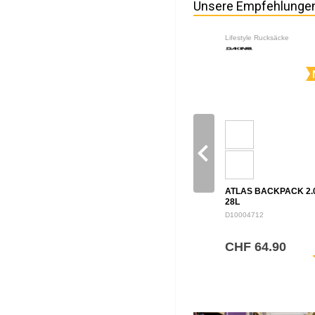
Unsere Empfehlunge
Lifestyle Rucksäcke
navigate_before
ATLAS BACKPACK 2.
28L
D10004712
CHF 64.90
sh