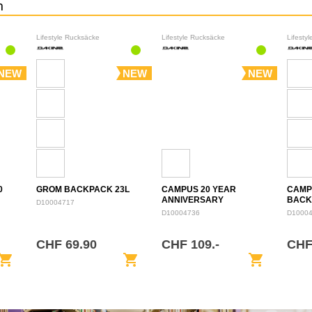
n
Lifestyle Rucksäcke
Lifestyle Rucksäcke
Lifesty
NEW
NEW
NEW
0
GROM BACKPACK 23L
CAMPUS 20 YEAR
CAMP
ANNIVERSARY
BACK
D10004717
BACKPACK 28L
D10004736
D1000
CHF 69.90
CHF 109.-
CHF
opping_cart
shopping_cart
shopping_cart