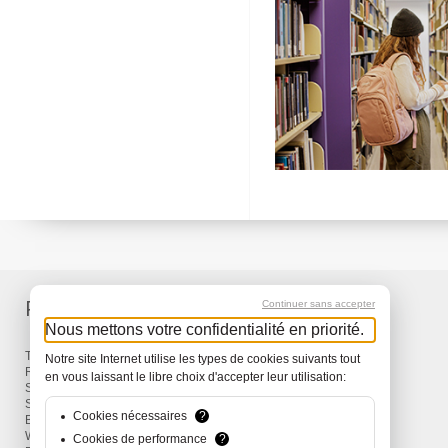
Produkte
Service
Continuer sans accepter
Nous mettons votre confidentialité en priorité.
Taschen & Rucksäcke
Lieferung
Notre site Internet utilise les types de cookies suivants tout
Reisen
Garantie
en vous laissant le libre choix d'accepter leur utilisation:
Snow
Surf
Cookies nécessaires
?
Bike
Wind
Cookies de performance
?