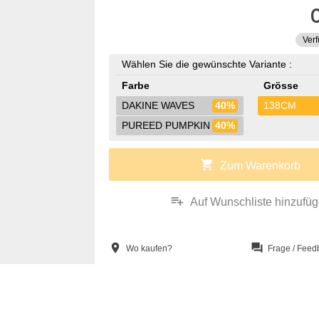
Verf
Wählen Sie die gewünschte Variante :
Farbe
Grösse
DAKINE WAVES
40%
138CM
PUREED PUMPKIN
40%
shopping_cart
Zum Warenkorb
playlist_add
Auf Wunschliste hinzufü
location_on
question_answer
Wo kaufen?
Frage / Feed