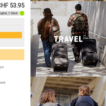
CHF 53.95
ügbar, 1 Stück
gen
back