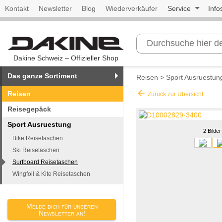
Kontakt
Newsletter
Blog
Wiederverkäufer
Service
Info
Dakine Schweiz – Offizieller Shop
Das ganze Sortiment
Reisen
>
Sport Ausruestun
arrow_back
Reisen
Zurück zur Übersicht
Reisegepäck
Sport Ausruestung
2 Bilder
Bike Reisetaschen
Ski Reisetaschen
Surfboard Reisetaschen
Wingfoil & Kite Reisetaschen
Melde dich für unseren
Newsletter an!