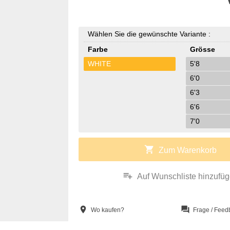
Wählen Sie die gewünschte Variante :
Farbe
Grösse
WHITE
5'8
6'0
6'3
6'6
7'0
shopping_cart
Zum Warenkorb
playlist_add
Auf Wunschliste hinzufü
location_on
question_answer
Wo kaufen?
Frage / Feed