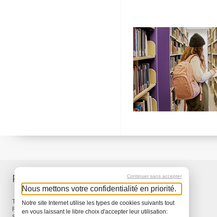
Produkte
Service
Continuer sans accepter
Nous mettons votre confidentialité en priorité.
Taschen & Rucksäcke
Lieferung
Notre site Internet utilise les types de cookies suivants tout
Reisen
Garantie
en vous laissant le libre choix d'accepter leur utilisation: