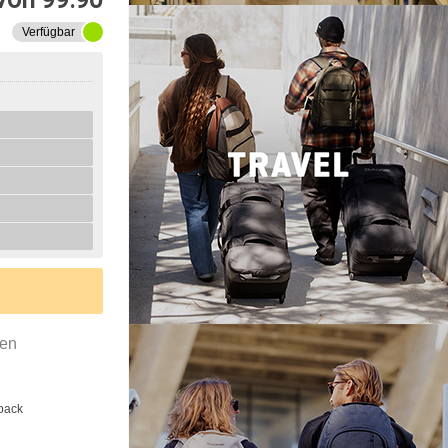
Verfügbar
gen
back