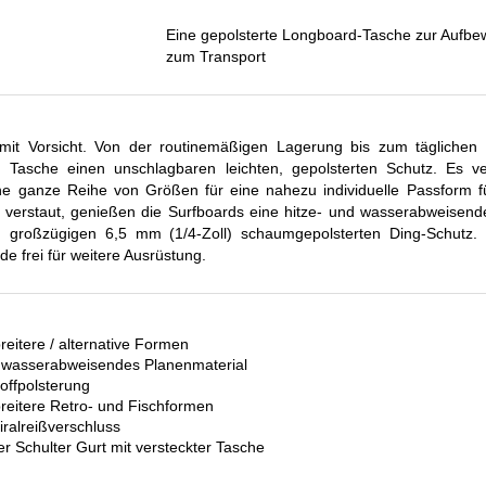
Eine gepolsterte Longboard-Tasche zur Aufb
zum Transport
mit Vorsicht. Von der routinemäßigen Lagerung bis zum täglichen T
d Tasche einen unschlagbaren leichten, gepolsterten Schutz. Es ve
e ganze Reihe von Größen für eine nahezu individuelle Passform fü
 verstaut, genießen die Surfboards eine hitze- und wasserabweisen
großzügigen 6,5 mm (1/4-Zoll) schaumgepolsterten Ding-Schutz. E
de frei für weitere Ausrüstung.
reitere / alternative Formen
d wasserabweisendes Planenmaterial
offpolsterung
reitere Retro- und Fischformen
ralreißverschluss
er Schulter Gurt mit versteckter Tasche