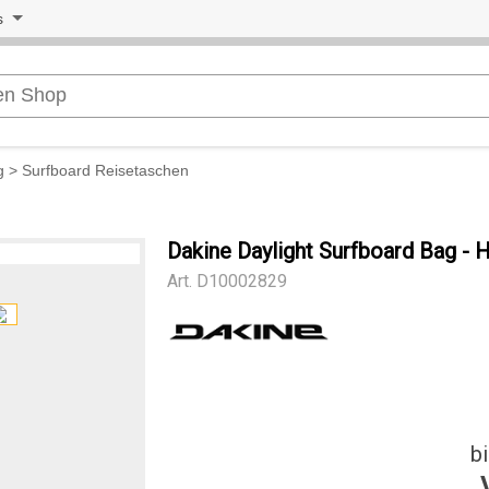
s
g
>
Surfboard Reisetaschen
Dakine Daylight Surfboard Bag - 
Art.
D10002829
b