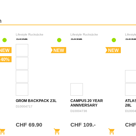
n
Lifestyle Rucksäcke
Lifestyle Rucksäcke
Lifesty
NEW
NEW
NEW
 40%
GROM BACKPACK 23L
CAMPUS 20 YEAR
ATLA
ANNIVERSARY
28L
D10004717
BACKPACK 28L
D10004736
D1000
CHF 69.90
CHF 109.-
CHF
opping_cart
shopping_cart
shopping_cart