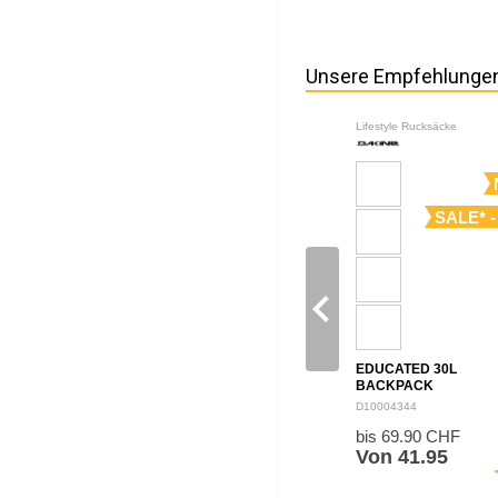
Unsere Empfehlunge
Lifestyle Rucksäcke
SALE* -
navigate_before
EDUCATED 30L
BACKPACK
D10004344
bis 69.90 CHF
Von 41.95
sh