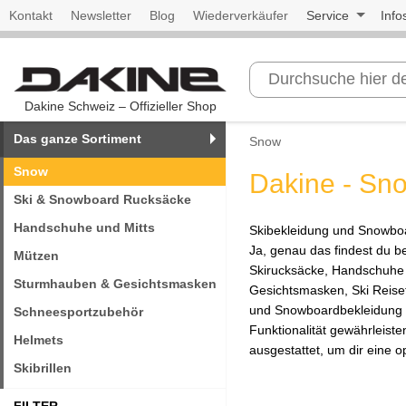
Kontakt
Newsletter
Blog
Wiederverkäufer
Service
Info
Dakine Schweiz – Offizieller Shop
Das ganze Sortiment
Snow
Snow
Dakine - Sn
Ski & Snowboard Rucksäcke
Handschuhe und Mitts
Skibekleidung und Snowboa
Ja, genau das findest du be
Mützen
Skirucksäcke, Handschuhe
Sturmhauben & Gesichtsmasken
Gesichtsmasken, Ski Reise
und Snowboardbekleidung vo
Schneesportzubehör
Funktionalität gewährleist
Helmets
ausgestattet, um dir eine 
Skibrillen
FILTER