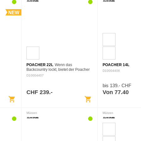
NEW
POACHER 22L
Wenn das
POACHER 14L
Backcountry lockt, bietet der Poacher
D10004406
22L genug Platz für Schaufel, Sonde,
D10004407
Felle sowie extra Layer. Die
konturierte, flache Passform…
bis 139.- CHF
CHF 239.-
Von 77.40
shopping_cart
shopping_cart
Mützen
Mützen