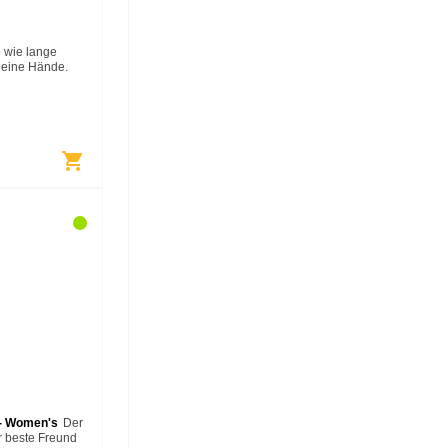
 wie lange
deine Hände.
n Touchscreen-
s
e mit einem…
shopping_cart
 - Women's
Der
er beste Freund