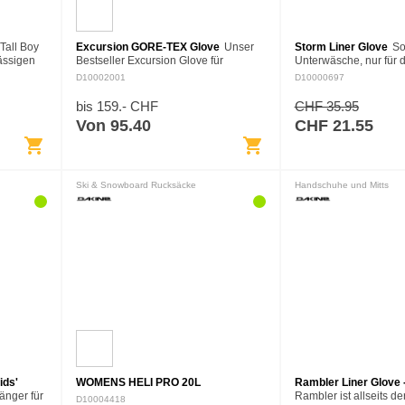
Tall Boy
Excursion GORE-TEX Glove
Unser
Storm Liner Glove
So
lässigen
Bestseller Excursion Glove für
Unterwäsche, nur für 
ängend
Tourengeher oder Pistenfreaks bietet
Der Storm Liner ist ei
D10002001
D10000697
iebte
Wärme und Atmungsaktivität für Rider,
fähiger Handschuh au
die bei jedem Wetter aggressiv…
mittelschwerem Fleec
bis 159.- CHF
CHF 35.95
Von 95.40
CHF 21.55
shopping_cart
shopping_cart
Ski & Snowboard Rucksäcke
Handschuhe und Mitts
ids'
WOMENS HELI PRO 20L
Rambler Liner Glove
änger für
Rambler ist allseits d
D10004418