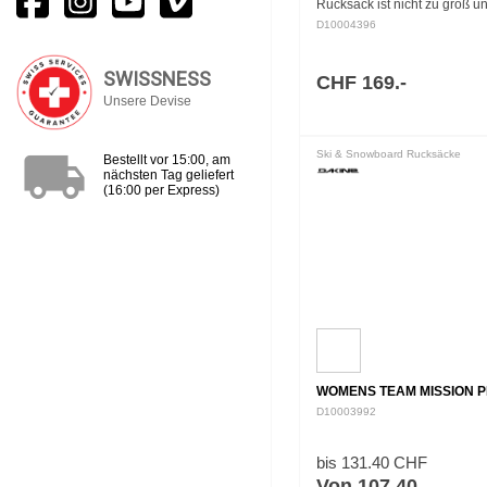
Rucksack ist nicht zu groß un
zu klein und liegt direkt in de
D10004396
Goldilocks-Zone der Backcou
Rucksäcke. Er groß…
SWISSNESS
CHF 169.-
Unsere Devise
local_shipping
Ski & Snowboard Rucksäcke
Bestellt vor 15:00, am
nächsten Tag geliefert
(16:00 per Express)
WOMENS TEAM MISSION P
D10003992
bis 131.40 CHF
Von 107.40