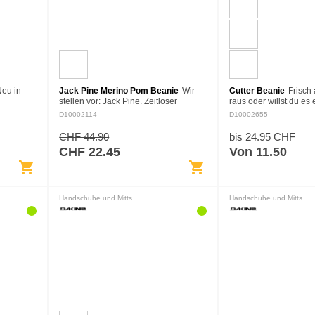
eu in
Jack Pine Merino Pom Beanie
Wir
Cutter Beanie
Frisch
stellen vor: Jack Pine. Zeitloser
raus oder willst du es
Poacher
Bommel-Look aus einer
Die Cutter Beanie steh
D10002114
D10002655
Merinomischung, die nicht ausleiert.
hohe Beanie mit Umsch
er
Das Fleecefutter aus einer
zu allem und…
CHF 44.90
bis 24.95 CHF
Merinomischung sorgt…
CHF 22.45
Von 11.50
shopping_cart
shopping_cart
Handschuhe und Mitts
Handschuhe und Mitts