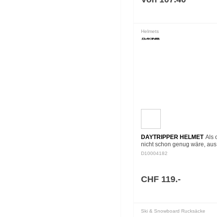
Helmets
DAYTRIPPER HELMET
Als 
nicht schon genug wäre, aus
recycelten Materialien herges
D10004182
sein, ist unser Daytripper-H
ebenso preiswert wie beque
hat…
CHF 119.-
Ski & Snowboard Rucksäcke