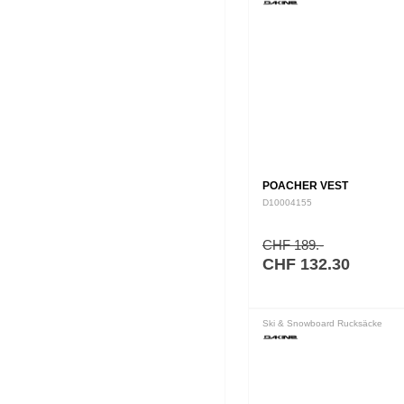
POACHER VEST
D10004155
CHF 189.-
CHF 132.30
Ski & Snowboard Rucksäcke