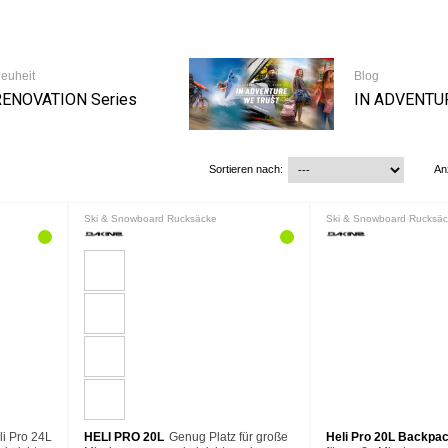
euheit
Blog
RENOVATION Series
IN ADVENTU
Sortieren nach:
An
Ski & Snowboard Rucksäcke
Ski & Snowboard Rucksäc
i Pro 24L
HELI PRO 20L
Genug Platz für große
Heli Pro 20L Backpa