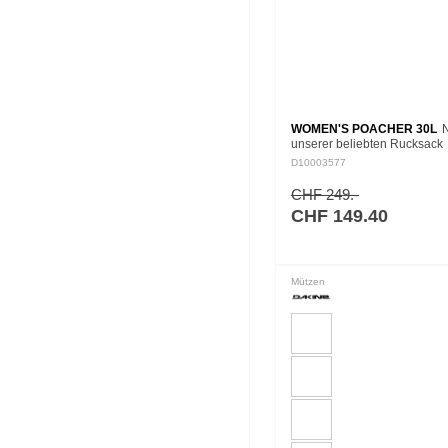
WOMEN'S POACHER 30L
N
unserer beliebten Rucksack
Collection ist der Women's 
D10003577
30L, der alle technischen
Eigenschaften seiner Poach
CHF 249.-
Geschwister in einem…
CHF 149.40
Mützen