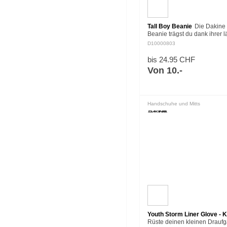
Tall Boy Beanie
Die Dakine 
Beanie trägst du dank ihrer 
Passform entweder locker h
D10000803
oder umgeschlagen. Die bel
Beanie passt perfekt zu…
bis 24.95 CHF
Von 10.-
Handschuhe und Mitts
Youth Storm Liner Glove - K
Rüste deinen kleinen Draufg