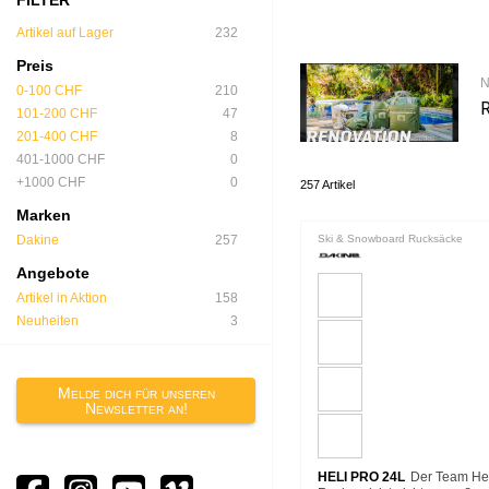
Artikel auf Lager
232
Preis
N
0-100 CHF
210
101-200 CHF
47
201-400 CHF
8
401-1000 CHF
0
+1000 CHF
0
257 Artikel
Marken
Dakine
257
Ski & Snowboard Rucksäcke
Angebote
Artikel in Aktion
158
Neuheiten
3
Melde dich für unseren
Newsletter an!
HELI PRO 24L
Der Team Hel