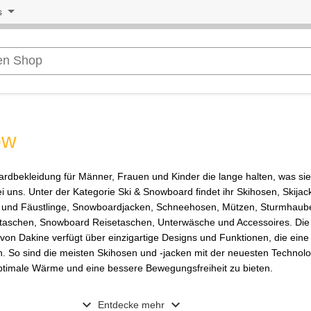
s
ow
rdbekleidung für Männer, Frauen und Kinder die lange halten, was si
i uns. Unter der Kategorie Ski & Snowboard findet ihr Skihosen, Skijac
 und Fäustlinge, Snowboardjacken, Schneehosen, Mützen, Sturmhaub
taschen, Snowboard Reisetaschen, Unterwäsche und Accessoires. Die
n Dakine verfügt über einzigartige Designs und Funktionen, die eine
en. So sind die meisten Skihosen und -jacken mit der neuesten Technolo
optimale Wärme und eine bessere Bewegungsfreiheit zu bieten.
expand_more
expand_more
Entdecke mehr