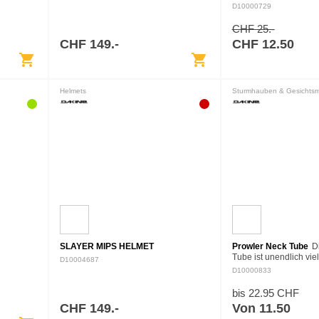
rg. Unsere
der Leder-Chopper und
D10000729
rantieren
Ski- und Snowboard-Fä
e Wärme…
Feuchtigkeit ableiten
CHF 25.-
CHF 149.-
CHF 12.50
shopping_cart
shopping_cart
Helmets
Sturmhauben & Gesichts
SLAYER MIPS HELMET
Prowler Neck Tube
D
Tube ist unendlich viel
D10004687
einlagige Schicht des
D10000833
superstretchigen Poly
kann als Tube um den
bis 22.95 CHF
CHF 149.-
Von 11.50