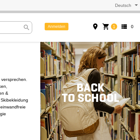
Deutsch
place
shopping_cart
view_list
search
1
0
Anmelden
e versprechen.
ken,
en &
 Skibekleidung
 einwandfreie
gie