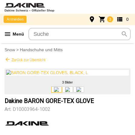
Dakine Schweiz – Offizieller Shop
place
shopping_cart
view_list
3
0
Anmelden
menu
search
Menü
Snow
>
Handschuhe und Mitts
arrow_back
Zurück zur Übersicht
3 Bilder
Dakine BARON GORE-TEX GLOVE
Art.
D10003964-1002