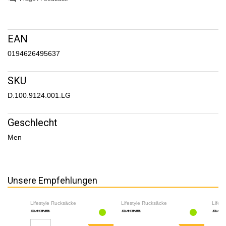
EAN
0194626495637
SKU
D.100.9124.001.LG
Geschlecht
Men
Unsere Empfehlungen
Lifestyle Rucksäcke
Lifestyle Rucksäcke
Lifes