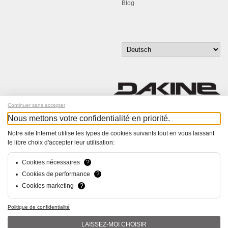
Blog
Continuer sans accepter
Nous mettons votre confidentialité en priorité.
Melde dich für unseren Newsletter an!
Notre site Internet utilise les types de cookies suivants tout en vous laissant
le libre choix d'accepter leur utilisation:
© Bucher+Walt 2011-2026
Alle Rechte vorbehalten
Allgemeine Geschäftsbedingungen
Cookies nécessaires
?
Datenschutzerklärung
Cookies de performance
?
Einwilligungseinstellungen
Cookies marketing
?
Konzept und Realisation:
hsolutions.ch
Politique de confidentialité
LAISSEZ-MOI CHOISIR