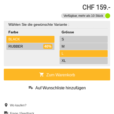
CHF 159.-
Verfügbar, mehr als 10 Stück
Wählen Sie die gewünschte Variante :
Farbe
Grösse
BLACK
S
RUBBER
40%
M
L
XL
shopping_cart
Zum Warenkorb
playlist_add
Auf Wunschliste hinzufügen
location_on
Wo kaufen?
question_answer
Frage / Feedback