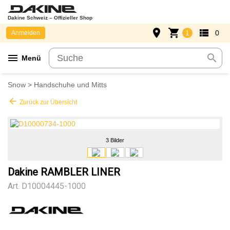
Dakine Schweiz – Offizieller Shop
place
shopping_cart
view_list
1
0
Anmelden
menu
search
Menü
Snow
>
Handschuhe und Mitts
arrow_back
Zurück zur Übersicht
3 Bilder
Dakine RAMBLER LINER
Art.
D10004445-1000