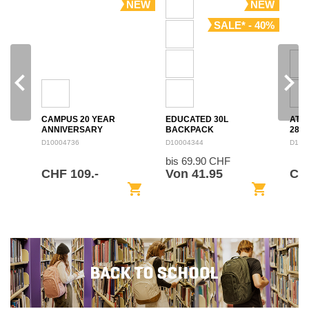
NEW
NEW
SALE* - 40%
navigate_before
navigate_next
CAMPUS 20 YEAR
EDUCATED 30L
ATL
ANNIVERSARY
BACKPACK
28L
BACKPACK 28L
D10004736
D10004344
D100
bis 69.90 CHF
CHF 109.-
Von 41.95
CH
shopping_cart
shopping_cart