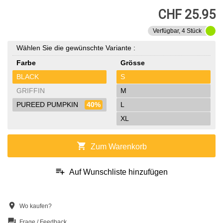
CHF 25.95
Verfügbar, 4 Stück
Wählen Sie die gewünschte Variante :
Farbe
Grösse
BLACK
S
GRIFFIN
M
PUREED PUMPKIN
40%
L
XL
shopping_cart
Zum Warenkorb
playlist_add
Auf Wunschliste hinzufügen
location_on
Wo kaufen?
question_answer
Frage / Feedback