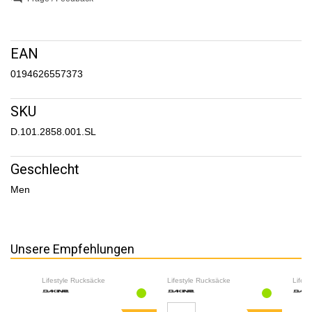
EAN
0194626557373
SKU
D.101.2858.001.SL
Geschlecht
Men
Unsere Empfehlungen
Lifestyle Rucksäcke
Lifestyle Rucksäcke
Lifes