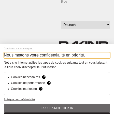
Blog
Continuer sans accepter
Nous mettons votre confidentialité en priorité.
Melde dich für unseren Newsletter an!
Notre site Internet utilise les types de cookies suivants tout en vous laissant
le libre choix d'accepter leur utilisation:
© Bucher+Walt 2011-2026
Alle Rechte vorbehalten
Cookies nécessaires
?
Allgemeine Geschäftsbedingungen
Cookies de performance
?
Datenschutzerklärung
Cookies marketing
?
Konzept und Realisation:
hsolutions.ch
Politique de confidentialité
LAISSEZ-MOI CHOISIR