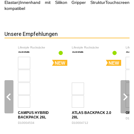
Elastan)Innenhand mit Silikon Gripper StrukturTouchscreen
kompatibel
Unsere Empfehlungen
Lifestyle Rucksäcke
Lifestyle Rucksäcke
Lifes
NEW
NEW
navigate_before
navigate_next
CAMPUS HYBRID
ATLAS BACKPACK 2.0
GRO
BACKPACK 26L
28L
D100
D10004534
D10004712