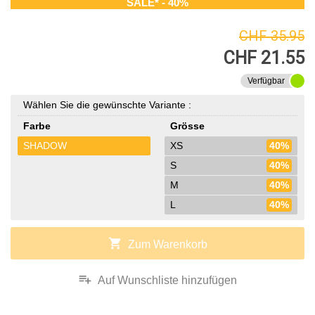
SALE* - 40%
CHF 35.95
CHF 21.55
Verfügbar
Wählen Sie die gewünschte Variante :
Farbe
Grösse
SHADOW
XS
40%
S
40%
M
40%
L
40%
shopping_cart
Zum Warenkorb
playlist_add
Auf Wunschliste hinzufügen