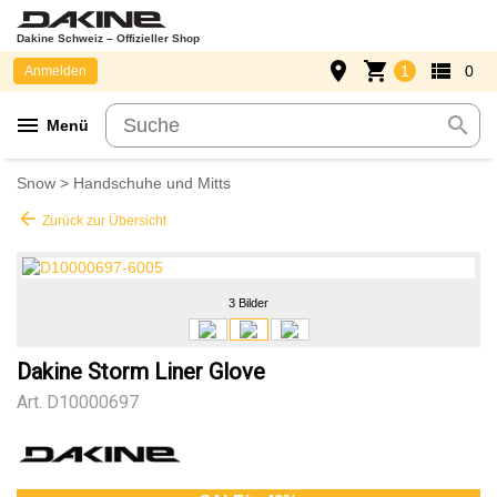
Dakine Schweiz – Offizieller Shop
place
shopping_cart
view_list
1
0
Anmelden
menu
search
Menü
Snow
>
Handschuhe und Mitts
arrow_back
Zurück zur Übersicht
3 Bilder
Dakine Storm Liner Glove
Art.
D10000697