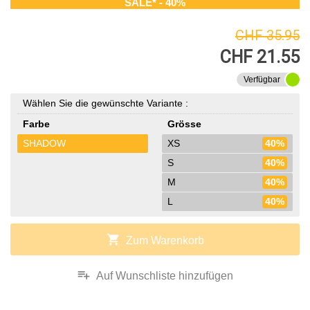
SALE* - 40%
CHF 35.95
CHF 21.55
Verfügbar
Wählen Sie die gewünschte Variante :
Farbe
Grösse
SHADOW
XS
40%
S
40%
M
40%
L
40%
shopping_cart
Zum Warenkorb
playlist_add
Auf Wunschliste hinzufügen