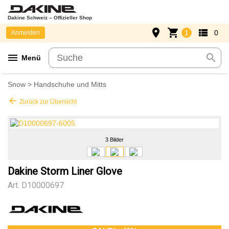
Dakine Schweiz – Offizieller Shop
place
shopping_cart
view_list
1
0
Anmelden
menu
search
Menü
Snow
>
Handschuhe und Mitts
arrow_back
Zurück zur Übersicht
3 Bilder
Dakine Storm Liner Glove
Art.
D10000697