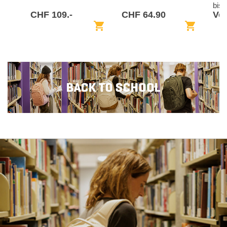
bis
CHF 109.-
CHF 64.90
Von
shopping_cart
shopping_cart