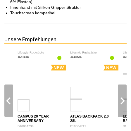
6% Elastan)
Innenhand mit Silikon Gripper Struktur
Touchscreen kompatibel
Unsere Empfehlungen
Lifestyle Rucksäcke
Lifestyle Rucksäcke
Lifes
NEW
NEW
navigate_before
navigate_next
CAMPUS 20 YEAR
ATLAS BACKPACK 2.0
EDU
ANNIVERSARY
28L
BAC
BACKPACK 28L
D10004736
D10004712
D100