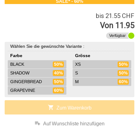
SALE* - 60%
bis 21.55 CHF
Von 11.95
Verfügbar
Wählen Sie die gewünschte Variante :
Farbe
Grösse
BLACK
50%
XS
50%
SHADOW
40%
S
50%
GINGERBREAD
50%
M
60%
GRAPEVINE
60%
shopping_cart
Zum Warenkorb
playlist_add
Auf Wunschliste hinzufügen