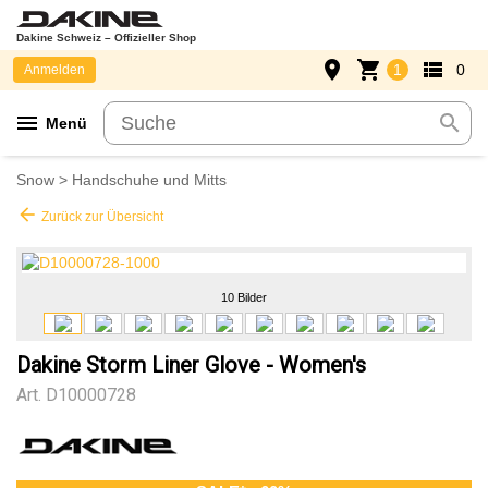
Dakine Schweiz – Offizieller Shop
place
shopping_cart
view_list
1
0
Anmelden
menu
search
Menü
Snow
>
Handschuhe und Mitts
arrow_back
Zurück zur Übersicht
10 Bilder
Dakine Storm Liner Glove - Women's
Art.
D10000728