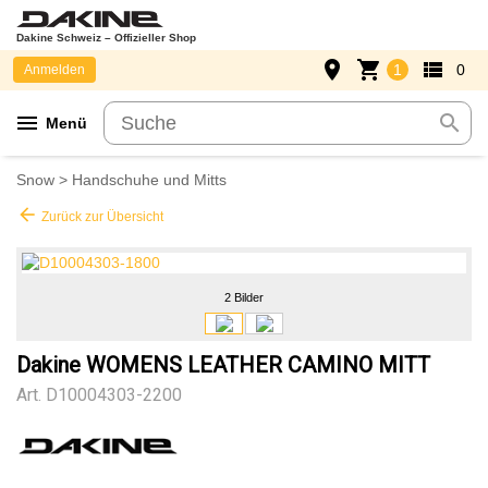
Dakine Schweiz – Offizieller Shop
place
shopping_cart
view_list
1
0
Anmelden
menu
search
Menü
Snow
>
Handschuhe und Mitts
arrow_back
Zurück zur Übersicht
2 Bilder
Dakine WOMENS LEATHER CAMINO MITT
Art.
D10004303-2200