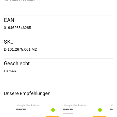
EAN
0194626546285
SKU
D.101.2675.001.MD
Geschlecht
Damen
Unsere Empfehlungen
Lifestyle Rucksäcke
Lifestyle Rucksäcke
Lifes