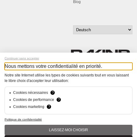
Blog
Continuer sans accepter
Nous mettons votre confidentialité en priorité.
Melde dich für unseren Newsletter an!
Notre site Internet utilise les types de cookies suivants tout en vous laissant
le libre choix d'accepter leur utilisation:
© Bucher+Walt 2011-2026
Alle Rechte vorbehalten
Cookies nécessaires
?
Allgemeine Geschäftsbedingungen
Cookies de performance
?
Datenschutzerklärung
Cookies marketing
?
Konzept und Realisation:
hsolutions.ch
Politique de confidentialité
LAISSEZ-MOI CHOISIR