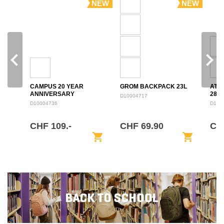
NEW
NEW
navigate_before
navigate_next
CAMPUS 20 YEAR
GROM BACKPACK 23L
ATL
ANNIVERSARY
28L
D10004717
BACKPACK 28L
D10004736
D100
CHF 109.-
CHF 69.90
CH
shopping_cart
shopping_cart