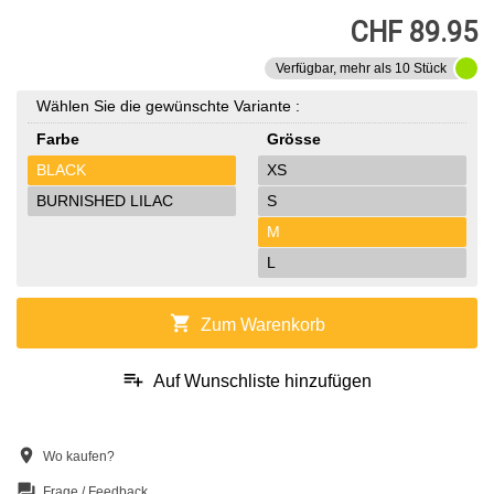
CHF 89.95
Verfügbar, mehr als 10 Stück
Wählen Sie die gewünschte Variante :
Farbe
Grösse
BLACK
XS
BURNISHED LILAC
S
M
L
shopping_cart
Zum Warenkorb
playlist_add
Auf Wunschliste hinzufügen
location_on
Wo kaufen?
question_answer
Frage / Feedback