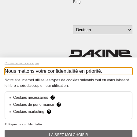
Blog
Continuer sans accepter
Nous mettons votre confidentialité en priorité.
Melde dich für unseren Newsletter an!
Notre site Internet utilise les types de cookies suivants tout en vous laissant
le libre choix d'accepter leur utilisation:
© Bucher+Walt 2011-2026
Alle Rechte vorbehalten
Allgemeine Geschäftsbedingungen
Cookies nécessaires
?
Datenschutzerklärung
Cookies de performance
?
Einwilligungseinstellungen
Cookies marketing
?
Konzept und Realisation:
hsolutions.ch
Politique de confidentialité
LAISSEZ-MOI CHOISIR