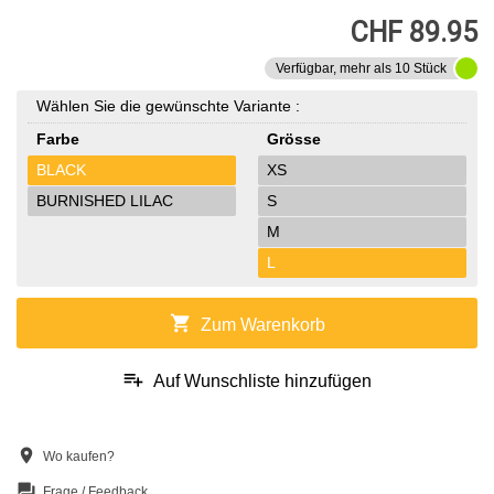
CHF 89.95
Verfügbar, mehr als 10 Stück
Wählen Sie die gewünschte Variante :
Farbe
Grösse
BLACK
XS
BURNISHED LILAC
S
M
L
shopping_cart
Zum Warenkorb
playlist_add
Auf Wunschliste hinzufügen
location_on
Wo kaufen?
question_answer
Frage / Feedback