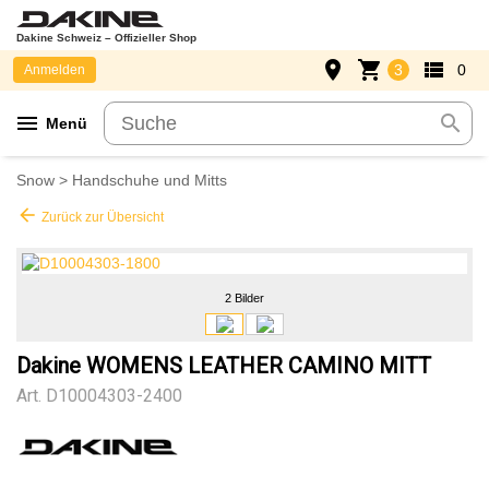
Dakine Schweiz – Offizieller Shop
place
shopping_cart
view_list
3
0
Anmelden
menu
search
Menü
Snow
>
Handschuhe und Mitts
arrow_back
Zurück zur Übersicht
2 Bilder
Dakine WOMENS LEATHER CAMINO MITT
Art.
D10004303-2400