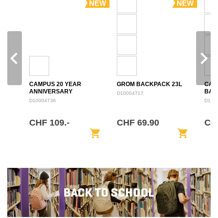
NEW
NEW
navigate_before
navigate_next
CAMPUS 20 YEAR
GROM BACKPACK 23L
CAM
ANNIVERSARY
BAC
D10004717
BACKPACK 28L
D10004736
D100
CHF 109.-
CHF 69.90
CH
shopping_cart
shopping_cart