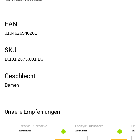
EAN
0194626546261
SKU
D.101.2675.001.LG
Geschlecht
Damen
Unsere Empfehlungen
Lifestyle Rucksäcke
Lifestyle Rucksäcke
Lifes