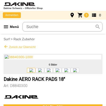
Dakine Schweiz – Offizieller Shop
place
shopping_cart
view_list
3
0
Anmelden
menu
search
Menü
Surf
>
Rack Zubehör
arrow_back
Zurück zur Übersicht
6 Bilder
Dakine AERO RACK PADS 18"
Art.
D8840300