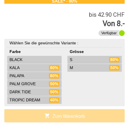
SALE* - 80%
bis 42.90 CHF
Von 8.-
Verfügbar
Wählen Sie die gewünschte Variante :
Farbe
Grösse
BLACK
S
80%
KALA
80%
M
50%
PALAPA
80%
PALM GROVE
50%
DARK TIDE
50%
TROPIC DREAM
40%
shopping_cart
Zum Warenkorb