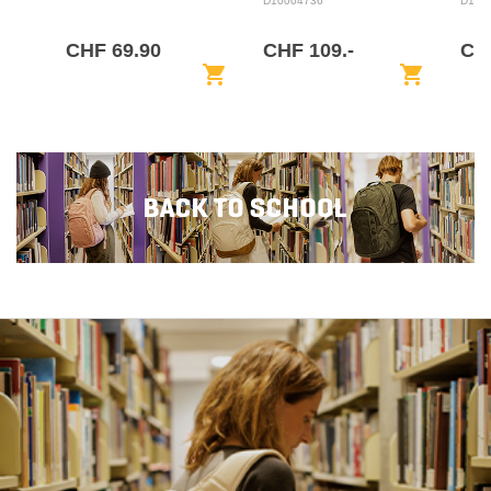
D10004736
D100
CHF 69.90
CHF 109.-
CH
shopping_cart
shopping_cart