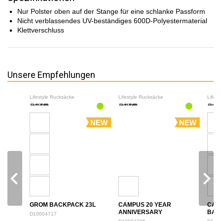
Nur Polster oben auf der Stange für eine schlanke Passform
Nicht verblassendes UV-beständiges 600D-Polyestermaterial
Klettverschluss
Unsere Empfehlungen
Lifestyle Rucksäcke
Lifestyle Rucksäcke
Lifes
NEW
NEW
navigate_before
navigate_next
GROM BACKPACK 23L
CAMPUS 20 YEAR
CAM
ANNIVERSARY
BAC
D10004717
BACKPACK 28L