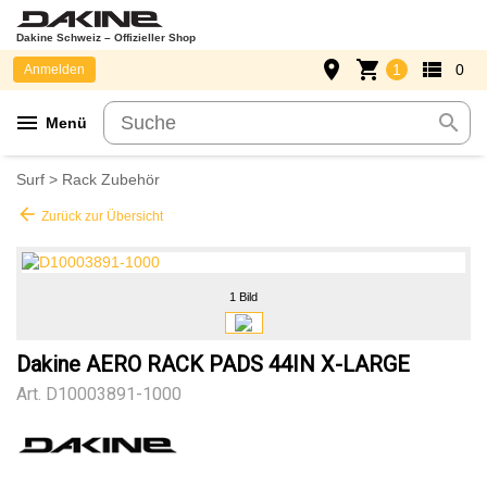
Dakine Schweiz – Offizieller Shop
place
shopping_cart
view_list
1
0
Anmelden
menu
search
Menü
Surf
>
Rack Zubehör
arrow_back
Zurück zur Übersicht
1 Bild
Dakine AERO RACK PADS 44IN X-LARGE
Art.
D10003891-1000