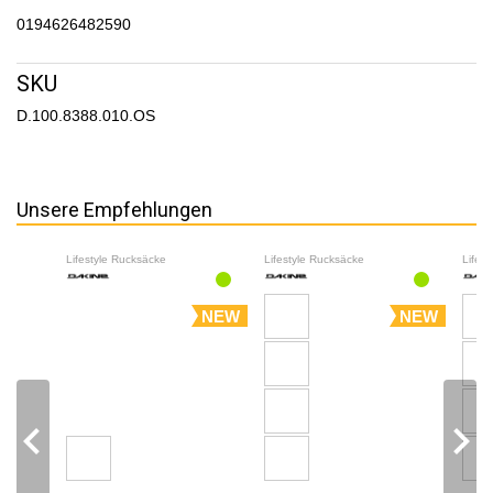
0194626482590
SKU
D.100.8388.010.OS
Unsere Empfehlungen
Lifestyle Rucksäcke
Lifestyle Rucksäcke
Lifes
NEW
NEW
navigate_before
navigate_next