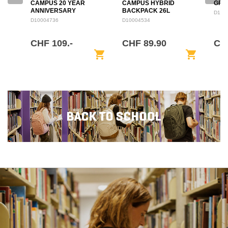
CAMPUS 20 YEAR
CAMPUS HYBRID
GRO
ANNIVERSARY
BACKPACK 26L
D100
BACKPACK 28L
D10004736
D10004534
CHF 109.-
CHF 89.90
CH
shopping_cart
shopping_cart