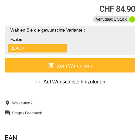
CHF 84.90
Verfügbar, 1 Stück
Wählen Sie die gewünschte Variante :
Farbe
BLACK
shopping_cart
Zum Warenkorb
playlist_add
Auf Wunschliste hinzufügen
location_on
Wo kaufen?
question_answer
Frage / Feedback
EAN