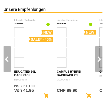
Unsere Empfehlungen
Lifestyle Rucksäcke
Lifestyle Rucksäcke
Lifes
NEW
NEW
SALE* - 40%
navigate_before
navigate_next
EDUCATED 30L
CAMPUS HYBRID
GRO
BACKPACK
BACKPACK 26L
D100
D10004344
D10004534
bis 69.90 CHF
Von 41.95
CHF 89.90
CH
shopping_cart
shopping_cart