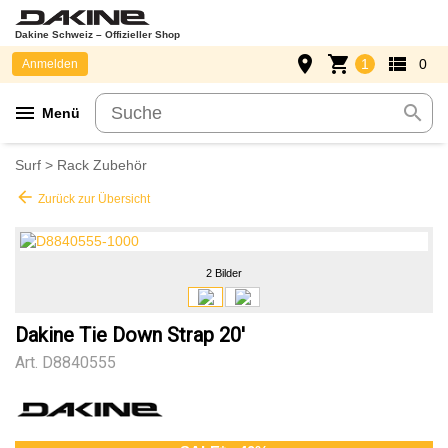
Dakine Schweiz – Offizieller Shop
place
shopping_cart
view_list
1
0
Anmelden
menu
search
Menü
Surf
>
Rack Zubehör
arrow_back
Zurück zur Übersicht
2 Bilder
Dakine Tie Down Strap 20'
Art.
D8840555