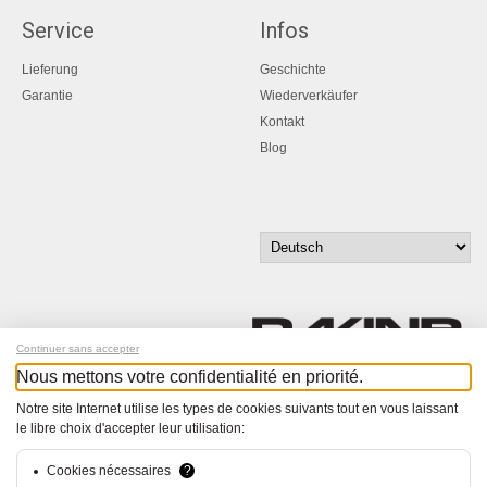
Service
Infos
Lieferung
Geschichte
Garantie
Wiederverkäufer
Kontakt
Blog
Continuer sans accepter
Nous mettons votre confidentialité en priorité.
Melde dich für unseren Newsletter an!
Notre site Internet utilise les types de cookies suivants tout en vous laissant
le libre choix d'accepter leur utilisation:
© Bucher+Walt 2011-2026
Alle Rechte vorbehalten
Cookies nécessaires
?
Allgemeine Geschäftsbedingungen