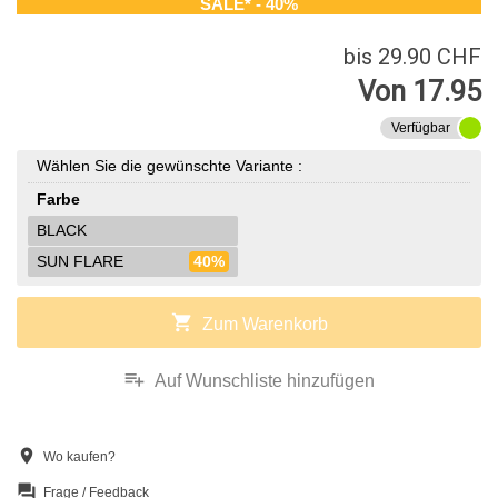
SALE* - 40%
bis 29.90 CHF
Von 17.95
Verfügbar
Wählen Sie die gewünschte Variante :
Farbe
BLACK
SUN FLARE
40%
shopping_cart
Zum Warenkorb
playlist_add
Auf Wunschliste hinzufügen
location_on
Wo kaufen?
question_answer
Frage / Feedback