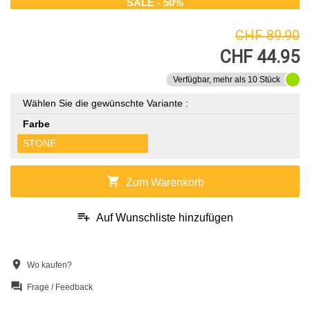
SALE - 50%
CHF 89.90
CHF 44.95
Verfügbar, mehr als 10 Stück
Wählen Sie die gewünschte Variante :
Farbe
STONE
shopping_cart
Zum Warenkorb
playlist_add
Auf Wunschliste hinzufügen
location_on
Wo kaufen?
question_answer
Frage / Feedback