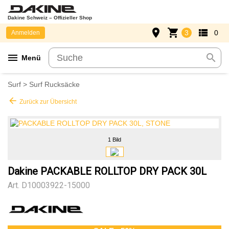
Dakine Schweiz – Offizieller Shop
place
shopping_cart
view_list
3
0
Anmelden
menu
search
Menü
Surf
>
Surf Rucksäcke
arrow_back
Zurück zur Übersicht
1 Bild
Dakine PACKABLE ROLLTOP DRY PACK 30L
Art.
D10003922-15000