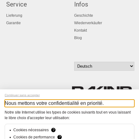
Service
Infos
Lieferung
Geschichte
Garantie
Wiederverkäufer
Kontakt
Blog
Continuer sans accepter
Nous mettons votre confidentialité en priorité.
Melde dich für unseren Newsletter an!
Notre site Internet utilise les types de cookies suivants tout en vous laissant
le libre choix d'accepter leur utilisation:
© Bucher+Walt 2011-2026
Alle Rechte vorbehalten
Cookies nécessaires
?
Allgemeine Geschäftsbedingungen
Cookies de performance
?
Datenschutzerklärung