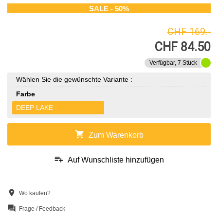
SALE - 50%
CHF 169.-
CHF 84.50
Verfügbar, 7 Stück
Wählen Sie die gewünschte Variante :
Farbe
DEEP LAKE
shopping_cart
Zum Warenkorb
playlist_add
Auf Wunschliste hinzufügen
location_on
Wo kaufen?
question_answer
Frage / Feedback