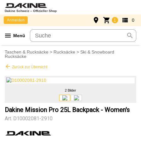
Dakine Schweiz – Offizieller Shop
place
shopping_cart
view_list
1
0
Anmelden
menu
search
Menü
Taschen & Rucksäcke
>
Rucksäcke
>
Ski & Snowboard
Rucksäcke
arrow_back
Zurück zur Übersicht
2 Bilder
Dakine Mission Pro 25L Backpack - Women's
Art.
D10002081-2910