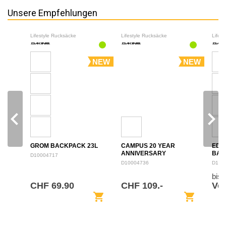
Unsere Empfehlungen
Lifestyle Rucksäcke
Lifestyle Rucksäcke
Lifes
NEW
NEW
navigate_before
navigate_next
GROM BACKPACK 23L
CAMPUS 20 YEAR
EDU
ANNIVERSARY
BAC
D10004717
BACKPACK 28L
D10004736
D100
bis
CHF 69.90
CHF 109.-
Von
shopping_cart
shopping_cart