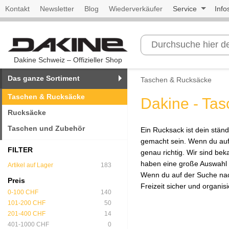
Kontakt
Newsletter
Blog
Wiederverkäufer
Service
Info
Dakine Schweiz – Offizieller Shop
Das ganze Sortiment
Taschen & Rucksäcke
Taschen & Rucksäcke
Dakine - Ta
Rucksäcke
Taschen und Zubehör
Ein Rucksack ist dein ständ
gemacht sein. Wenn du auf
FILTER
genau richtig. Wir sind be
haben eine große Auswahl 
Artikel auf Lager
183
Wenn du auf der Suche nac
Preis
Freizeit sicher und organisi
0-100 CHF
140
101-200 CHF
50
201-400 CHF
14
401-1000 CHF
0