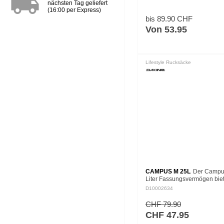
local_shipping
nächsten Tag geliefert
(16:00 per Express)
bis 89.90 CHF
Von 53.95
Lifestyle Rucksäcke
CAMPUS M 25L
Der Campus
Liter Fassungsvermögen biet
optimalen Nutzen für mittelg
D10002634
Tragelasten. Das Design orie
sich an seinem großen…
CHF 79.90
CHF 47.95