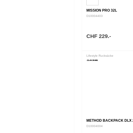
MISSION PRO 32L
D10004403
CHF 229.-
Lifestyle Rucksäcke
METHOD BACKPACK DLX 
D10004004