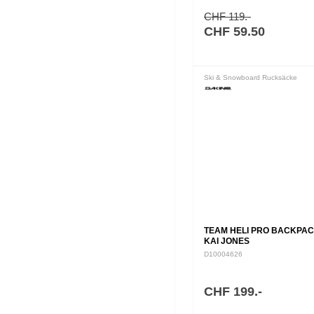
CHF 119.-
CHF 59.50
Ski & Snowboard Rucksäcke
TEAM HELI PRO BACKPAC
KAI JONES
D10004626
CHF 199.-