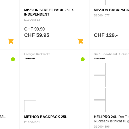
MISSION STREET PACK 25L X
MISSION BACKPACK
INDEPENDENT
D10004577
D10004513
CHF 99.90
CHF 59.95
CHF 129.-
shopping_cart
shopping_cart
Lifestyle Rucksäcke
Ski & Snowboard Rucksäc
28L
METHOD BACKPACK 25L
HELI PRO 24L
Der Te
Rucksack ist nicht zu 
D10004001
zu klein und liegt direk
D10004396