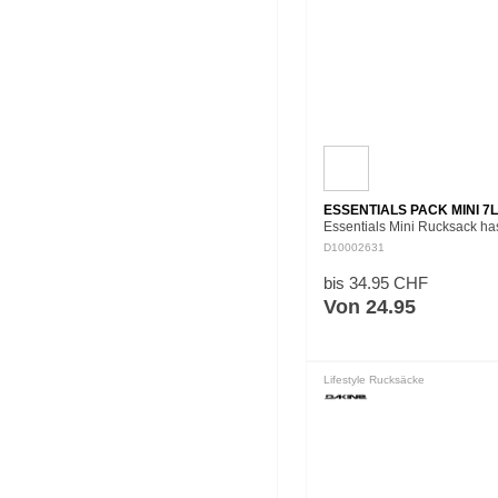
ESSENTIALS PACK MINI 7L
Essentials Mini Rucksack has
die Hände frei. Als Stauraum 
D10002631
Basics konzipiert hat der
Rucksackgenau die richtig
bis 34.95 CHF
Von 24.95
Lifestyle Rucksäcke