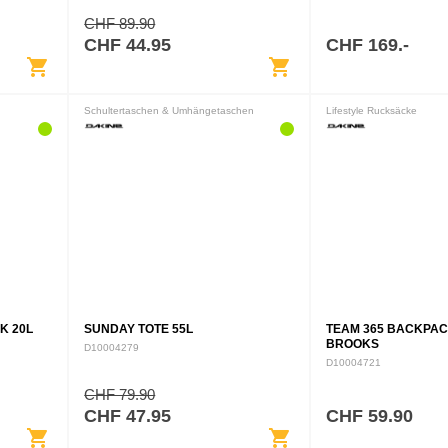
Goldilocks-Zone der B
Rucksäcke. Er groß…
CHF 89.90
CHF 44.95
CHF 169.-
shopping_cart
shopping_cart
Schultertaschen & Umhängetaschen
Lifestyle Rucksäcke
K 20L
SUNDAY TOTE 55L
TEAM 365 BACKPACK
BROOKS
D10004279
D10004721
CHF 79.90
CHF 47.95
CHF 59.90
shopping_cart
shopping_cart