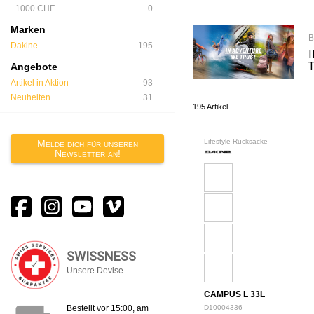
+1000 CHF
0
Marken
B
Dakine
195
Angebote
Artikel in Aktion
93
Neuheiten
31
195 Artikel
Lifestyle Rucksäcke
Melde dich für unseren
Newsletter an!
SWISSNESS
Unsere Devise
CAMPUS L 33L
Bestellt vor 15:00, am
D10004336