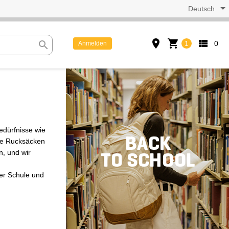
Deutsch
place
shopping_cart
view_list
search
1
0
Anmelden
Bedürfnisse wie
ne Rucksäcken
n, und wir
er Schule und