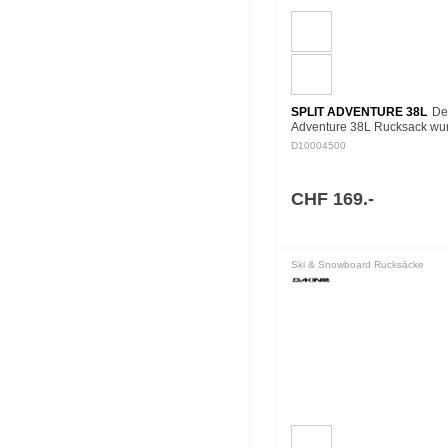
SPLIT ADVENTURE 38L
Der
Adventure 38L Rucksack wur
eine sorgenfreie Reise entwi
D10004500
ist das Reiseaccessoire, vo
schon immer geträumt habe
CHF 169.-
Ski & Snowboard Rucksäcke