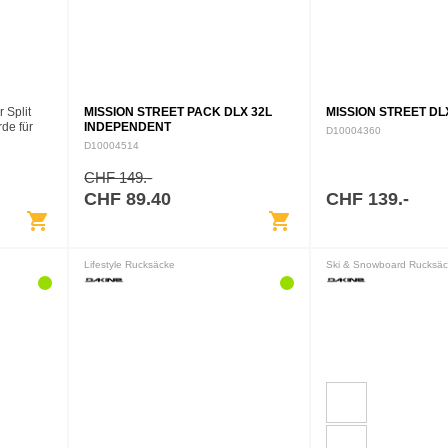
 Split
MISSION STREET PACK DLX 32L
MISSION STREET DL
de für
INDEPENDENT
D10004360
ckelt und
D10004514
n dem Sie
n.…
CHF 149.-
CHF 89.40
CHF 139.-
shopping_cart
shopping_cart
Lifestyle Rucksäcke
Ski & Snowboard Rucksäc