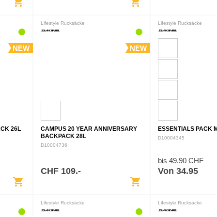
shopping_cart
shopping_cart
Lifestyle Rucksäcke
Lifestyle Rucksäcke
NEW
NEW
CK 26L
CAMPUS 20 YEAR ANNIVERSARY
ESSENTIALS PACK M
BACKPACK 28L
D10004345
D10004736
bis 49.90 CHF
CHF 109.-
Von 34.95
shopping_cart
shopping_cart
Lifestyle Rucksäcke
Lifestyle Rucksäcke