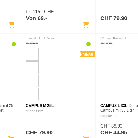
bis 115.- CHF
Von 69.-
CHF 79.90
shopping_cart
shopping_cart
Lifestyle Rucksäcke
Lifestyle Rucksäcke
NEW
 mit 25
CAMPUS M 25L
CAMPUS L 33L
Der 
et
Campus mit 33 Liter
D10004337
roße
Fassungsvermögen b
D10002633
ntiert
Bestnoten für seinen E
deiner Ausbildung. Da
CHF 89.90
Raumkonzept bietet…
CHF 79.90
CHF 44.95