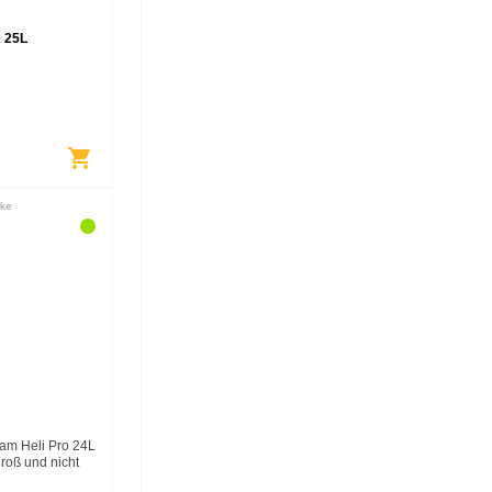
 25L
shopping_cart
ke
am Heli Pro 24L
groß und nicht
t in der