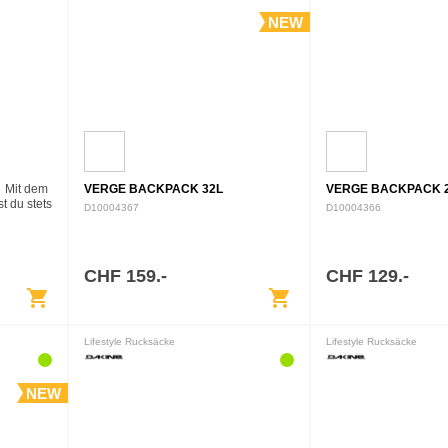
NEW
Mit dem
VERGE BACKPACK 32L
VERGE BACKPACK 
t du stets
D10004367
D10004366
für die
e Größe…
CHF 159.-
CHF 129.-
shopping_cart
shopping_cart
Lifestyle Rucksäcke
Lifestyle Rucksäcke
NEW