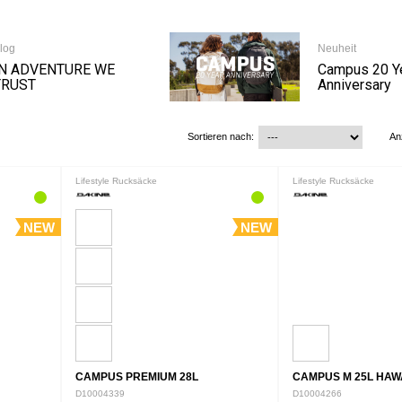
log
Neuheit
IN ADVENTURE WE
Campus 20 Y
TRUST
Anniversary
Sortieren nach:
An
Lifestyle Rucksäcke
Lifestyle Rucksäcke
NEW
NEW
CAMPUS PREMIUM 28L
CAMPUS M 25L HAWA
D10004339
D10004266