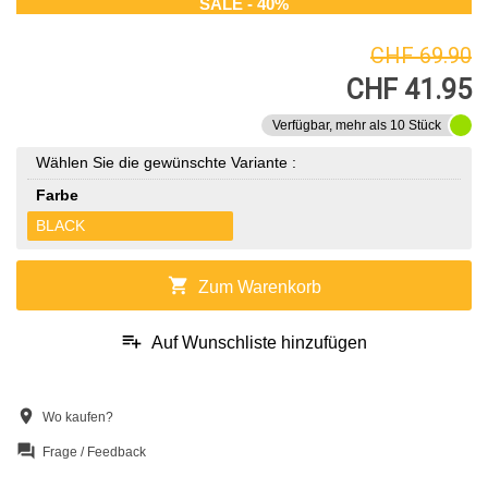
SALE - 40%
CHF 69.90
CHF 41.95
Verfügbar, mehr als 10 Stück
Wählen Sie die gewünschte Variante :
Farbe
BLACK
shopping_cart
Zum Warenkorb
playlist_add
Auf Wunschliste hinzufügen
location_on
Wo kaufen?
question_answer
Frage / Feedback