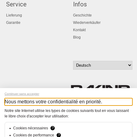
Service
Infos
Lieferung
Geschichte
Garantie
Wiederverkäufer
Kontakt
Blog
Continuer sans accepter
Nous mettons votre confidentialité en priorité.
Melde dich für unseren Newsletter an!
Notre site Internet utilise les types de cookies suivants tout en vous laissant
le libre choix d'accepter leur utilisation:
© Bucher+Walt 2011-2026
Alle Rechte vorbehalten
Cookies nécessaires
?
Allgemeine Geschäftsbedingungen
Cookies de performance
?
Datenschutzerklärung