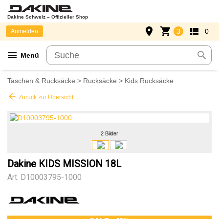
Dakine Schweiz – Offizieller Shop
place
shopping_cart
view_list
3
0
Anmelden
menu
search
Menü
Taschen & Rucksäcke
>
Rucksäcke
>
Kids Rucksäcke
arrow_back
Zurück zur Übersicht
2 Bilder
Dakine KIDS MISSION 18L
Art.
D10003795-1000