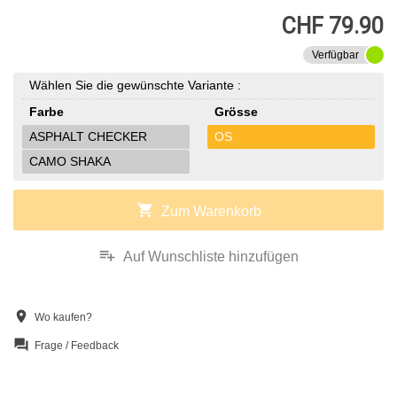
CHF 79.90
Verfügbar
Wählen Sie die gewünschte Variante :
Farbe
Grösse
ASPHALT CHECKER
OS
CAMO SHAKA
shopping_cart
Zum Warenkorb
playlist_add
Auf Wunschliste hinzufügen
location_on
Wo kaufen?
question_answer
Frage / Feedback