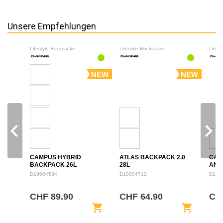
Unsere Empfehlungen
Lifestyle Rucksäcke
Lifestyle Rucksäcke
Lifes
NEW
NEW
navigate_before
navigate_next
CAMPUS HYBRID
ATLAS BACKPACK 2.0
CAM
BACKPACK 26L
28L
ANN
BAC
D10004534
D10004712
D100
CHF 89.90
CHF 64.90
CHF
shopping_cart
shopping_cart