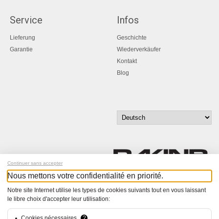
Service
Infos
Lieferung
Geschichte
Garantie
Wiederverkäufer
Kontakt
Blog
Continuer sans accepter
Nous mettons votre confidentialité en priorité.
Melde dich für unseren Newsletter an!
Notre site Internet utilise les types de cookies suivants tout en vous laissant
le libre choix d'accepter leur utilisation:
© Bucher+Walt 2011-2026
Alle Rechte vorbehalten
Cookies nécessaires
?