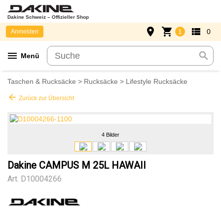
Dakine Schweiz – Offizieller Shop
place
shopping_cart
view_list
1
0
Anmelden
menu
search
Menü
Taschen & Rucksäcke
>
Rucksäcke
>
Lifestyle Rucksäcke
arrow_back
Zurück zur Übersicht
4 Bilder
Dakine CAMPUS M 25L HAWAII
Art.
D10004266