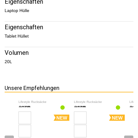
Eigenschaften
Laptop Hülle
Eigenschaften
Tablet Hüllet
Volumen
20L
Unsere Empfehlungen
Lifestyle Rucksäcke
Lifestyle Rucksäcke
Lifes
NEW
NEW