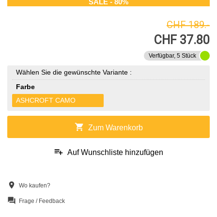
SALE - 80%
CHF 189.-
CHF 37.80
Verfügbar, 5 Stück
Wählen Sie die gewünschte Variante :
Farbe
ASHCROFT CAMO
shopping_cart
Zum Warenkorb
playlist_add
Auf Wunschliste hinzufügen
location_on
Wo kaufen?
question_answer
Frage / Feedback