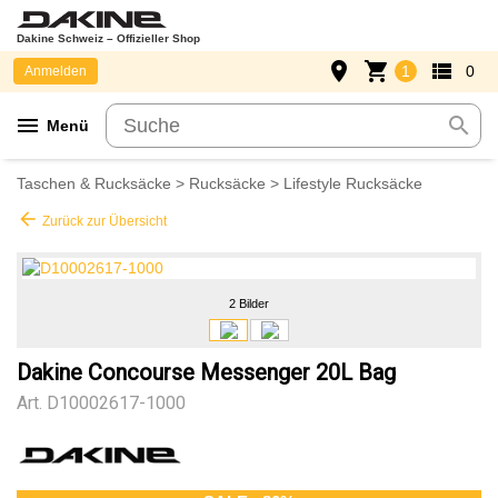
Dakine Schweiz – Offizieller Shop
place
shopping_cart
view_list
1
0
Anmelden
menu
search
Menü
Taschen & Rucksäcke
>
Rucksäcke
>
Lifestyle Rucksäcke
arrow_back
Zurück zur Übersicht
2 Bilder
Dakine Concourse Messenger 20L Bag
Art.
D10002617-1000