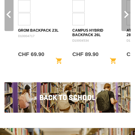
navigate_before
navigate_next
GROM BACKPACK 23L
CAMPUS HYBRID
ATL
BACKPACK 26L
28L
D10004717
D10004534
D100
CHF 69.90
CHF 89.90
CH
shopping_cart
shopping_cart