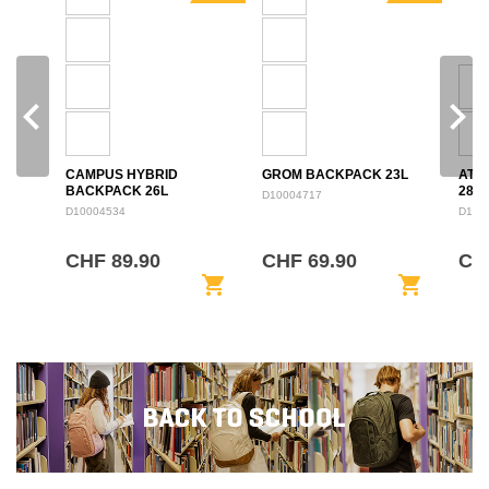
navigate_before
navigate_next
CAMPUS HYBRID
GROM BACKPACK 23L
ATL
BACKPACK 26L
28L
D10004717
D10004534
D100
CHF 89.90
CHF 69.90
CH
shopping_cart
shopping_cart