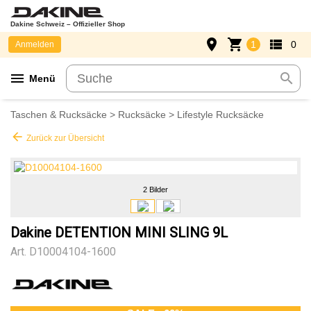
Dakine Schweiz – Offizieller Shop
place
shopping_cart
view_list
1
0
Anmelden
menu
search
Menü
Taschen & Rucksäcke
>
Rucksäcke
>
Lifestyle Rucksäcke
arrow_back
Zurück zur Übersicht
2 Bilder
Dakine DETENTION MINI SLING 9L
Art.
D10004104-1600