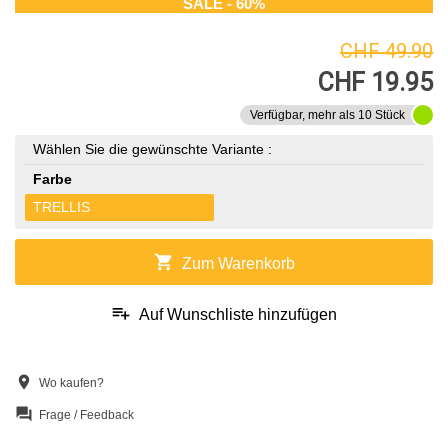
SALE - 60%
CHF 49.90
CHF 19.95
Verfügbar, mehr als 10 Stück
Wählen Sie die gewünschte Variante :
Farbe
TRELLIS
shopping_cart
Zum Warenkorb
playlist_add
Auf Wunschliste hinzufügen
location_on
Wo kaufen?
question_answer
Frage / Feedback