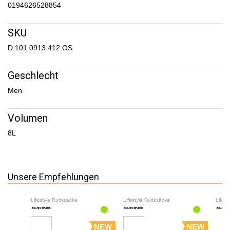
0194626528854
SKU
D.101.0913.412.OS
Geschlecht
Men
Volumen
8L
Unsere Empfehlungen
Lifestyle Rucksäcke
Lifestyle Rucksäcke
Lifes
NEW
NEW