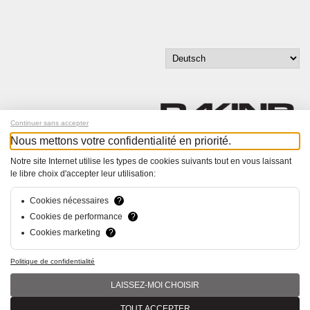
Continuer sans accepter
Nous mettons votre confidentialité en priorité.
Melde dich für unseren Newsletter an!
Notre site Internet utilise les types de cookies suivants tout en vous laissant
le libre choix d'accepter leur utilisation:
© Bucher+Walt 2011-2026
Alle Rechte vorbehalten
Cookies nécessaires
?
Allgemeine Geschäftsbedingungen
Cookies de performance
?
Datenschutzerklärung
Cookies marketing
?
Konzept und Realisation:
hsolutions.ch
Politique de confidentialité
LAISSEZ-MOI CHOISIR
TOUT ACCEPTER