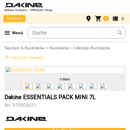
Dakine Schweiz – Offizieller Shop
place
shopping_cart
view_list
1
0
Anmelden
menu
search
Menü
Taschen & Rucksäcke
>
Rucksäcke
>
Lifestyle Rucksäcke
arrow_back
Zurück zur Übersicht
8 Bilder
Dakine ESSENTIALS PACK MINI 7L
Art.
D10002631