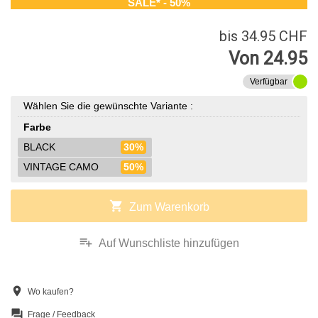
SALE* - 50%
bis 34.95 CHF
Von 24.95
Verfügbar
Wählen Sie die gewünschte Variante :
Farbe
BLACK
30%
VINTAGE CAMO
50%
shopping_cart
Zum Warenkorb
playlist_add
Auf Wunschliste hinzufügen
location_on
Wo kaufen?
question_answer
Frage / Feedback