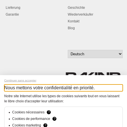
Lieferung
Geschichte
Garantie
Wiederverkäufer
Kontakt
Blog
Continuer sans accepter
Nous mettons votre confidentialité en priorité.
Melde dich für unseren Newsletter an!
Notre site Internet utilise les types de cookies suivants tout en vous laissant
le libre choix d'accepter leur utilisation:
© Bucher+Walt 2011-2026
Alle Rechte vorbehalten
Cookies nécessaires
?
Allgemeine Geschäftsbedingungen
Cookies de performance
?
Datenschutzerklärung
Cookies marketing
?