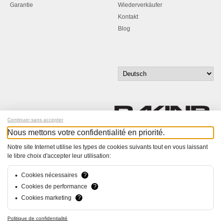
Garantie
Wiederverkäufer
Kontakt
Blog
Continuer sans accepter
Nous mettons votre confidentialité en priorité.
Melde dich für unseren Newsletter an!
Notre site Internet utilise les types de cookies suivants tout en vous laissant
le libre choix d'accepter leur utilisation:
© Bucher+Walt 2011-2026
Alle Rechte vorbehalten
Cookies nécessaires
?
Allgemeine Geschäftsbedingungen
Cookies de performance
?
Datenschutzerklärung
Cookies marketing
?
Konzept und Realisation:
hsolutions.ch
Politique de confidentialité