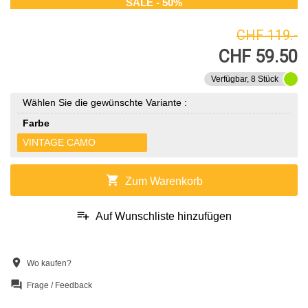
SALE - 50%
CHF 119.-
CHF 59.50
Verfügbar, 8 Stück
Wählen Sie die gewünschte Variante :
Farbe
VINTAGE CAMO
shopping_cart
Zum Warenkorb
playlist_add
Auf Wunschliste hinzufügen
location_on
Wo kaufen?
question_answer
Frage / Feedback