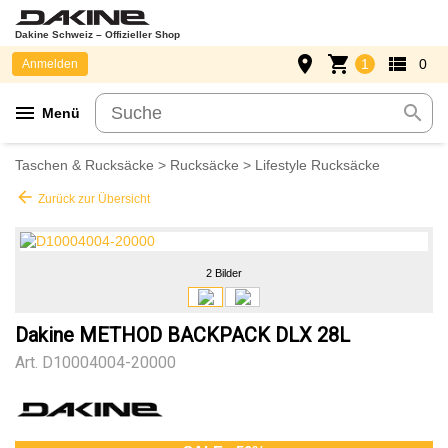
Dakine Schweiz – Offizieller Shop
place
shopping_cart
view_list
1
0
Anmelden
menu
search
Menü
Taschen & Rucksäcke
>
Rucksäcke
>
Lifestyle Rucksäcke
arrow_back
Zurück zur Übersicht
2 Bilder
Dakine METHOD BACKPACK DLX 28L
Art.
D10004004-20000