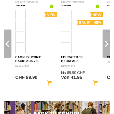
Lifestyle Rucksäcke
Lifestyle Rucksäcke
Lifes
NEW
NEW
SALE* - 40%
navigate_before
navigate_next
CAMPUS HYBRID
EDUCATED 30L
GRO
BACKPACK 26L
BACKPACK
D100
D10004534
D10004344
bis 69.90 CHF
CHF 89.90
Von 41.95
CH
shopping_cart
shopping_cart