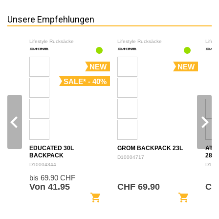
Unsere Empfehlungen
Lifestyle Rucksäcke
Lifestyle Rucksäcke
Lifes
NEW
NEW
SALE* - 40%
navigate_before
navigate_next
EDUCATED 30L
GROM BACKPACK 23L
ATL
BACKPACK
28L
D10004717
D10004344
D100
bis 69.90 CHF
Von 41.95
CHF 69.90
CH
shopping_cart
shopping_cart