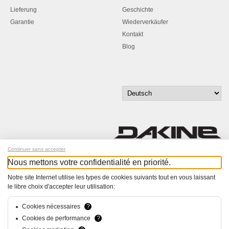
Lieferung
Geschichte
Garantie
Wiederverkäufer
Kontakt
Blog
Continuer sans accepter
Nous mettons votre confidentialité en priorité.
Melde dich für unseren Newsletter an!
Notre site Internet utilise les types de cookies suivants tout en vous laissant
le libre choix d'accepter leur utilisation:
© Bucher+Walt 2011-2026
Alle Rechte vorbehalten
Allgemeine Geschäftsbedingungen
Cookies nécessaires
?
Datenschutzerklärung
Cookies de performance
?
Einwilligungseinstellungen