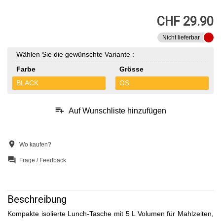
CHF 29.90
Nicht lieferbar
Wählen Sie die gewünschte Variante :
Farbe
Grösse
BLACK
OS
playlist_add
Auf Wunschliste hinzufügen
location_on
Wo kaufen?
question_answer
Frage / Feedback
Beschreibung
Kompakte isolierte Lunch-Tasche mit 5 L Volumen für Mahlzeiten,