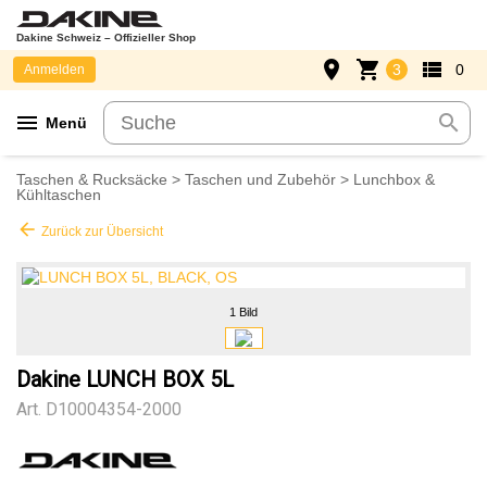
Dakine Schweiz – Offizieller Shop
place
shopping_cart
view_list
3
0
Anmelden
menu
search
Menü
Taschen & Rucksäcke
>
Taschen und Zubehör
>
Lunchbox &
Kühltaschen
arrow_back
Zurück zur Übersicht
1 Bild
Dakine LUNCH BOX 5L
Art.
D10004354-2000