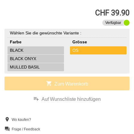
CHF 39.90
Verfügbar
Wählen Sie die gewünschte Variante :
Farbe
Grösse
BLACK
OS
BLACK ONYX
MULLED BASIL
shopping_cart
Zum Warenkorb
playlist_add
Auf Wunschliste hinzufügen
location_on
Wo kaufen?
question_answer
Frage / Feedback