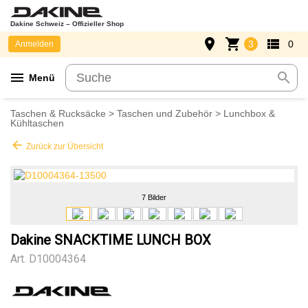
Dakine Schweiz – Offizieller Shop
place
shopping_cart
view_list
3
0
Anmelden
menu
search
Menü
Taschen & Rucksäcke
>
Taschen und Zubehör
>
Lunchbox &
Kühltaschen
arrow_back
Zurück zur Übersicht
7 Bilder
Dakine SNACKTIME LUNCH BOX
Art.
D10004364