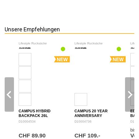
Unsere Empfehlungen
Lifestyle Rucksäcke
Lifestyle Rucksäcke
Lifes
NEW
NEW
navigate_before
navigate_next
CAMPUS HYBRID
CAMPUS 20 YEAR
EDU
BACKPACK 26L
ANNIVERSARY
BAC
BACKPACK 28L
D10004534
D10004736
D100
bis
CHF 89.90
CHF 109.-
Von