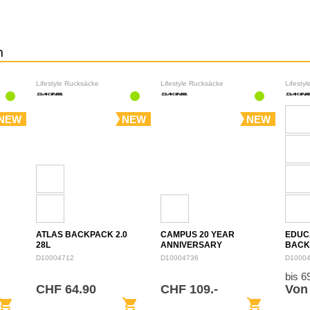
n
Lifestyle Rucksäcke
Lifestyle Rucksäcke
Lifesty
NEW
NEW
NEW
ATLAS BACKPACK 2.0
CAMPUS 20 YEAR
EDUC
28L
ANNIVERSARY
BACK
BACKPACK 28L
D10004712
D10004736
D1000
bis 
CHF 64.90
CHF 109.-
Von
opping_cart
shopping_cart
shopping_cart