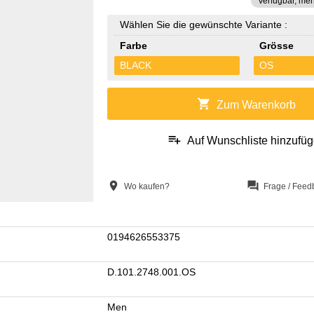
Verfügbar, meh
Wählen Sie die gewünschte Variante :
Farbe
Grösse
BLACK
OS
shopping_cart
Zum Warenkorb
playlist_add
Auf Wunschliste hinzufü
location_on
question_answer
Wo kaufen?
Frage / Feed
0194626553375
D.101.2748.001.OS
Men