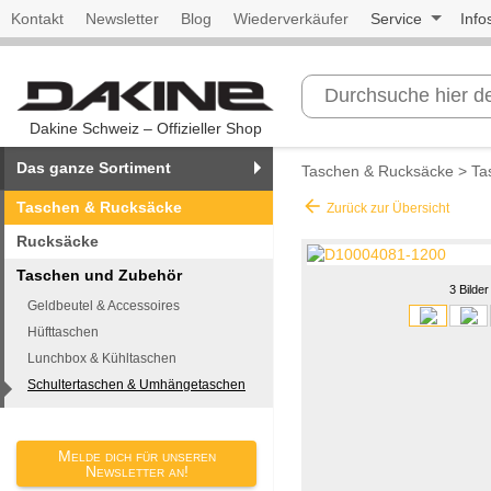
Kontakt
Newsletter
Blog
Wiederverkäufer
Service
Info
Dakine Schweiz – Offizieller Shop
Das ganze Sortiment
Taschen & Rucksäcke
>
Ta
arrow_back
Taschen & Rucksäcke
Zurück zur Übersicht
Rucksäcke
Taschen und Zubehör
3 Bilder
Geldbeutel & Accessoires
Hüfttaschen
Lunchbox & Kühltaschen
Schultertaschen & Umhängetaschen
Melde dich für unseren
Newsletter an!