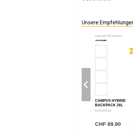
Unsere Empfehlunge
Lifestyle Rucksäcke
navigate_before
CAMPUS HYBRID
BACKPACK 26L
D10004534
CHF 89.90
sh