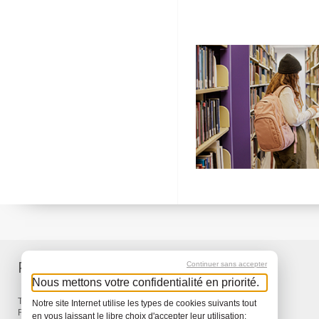
Produkte
Service
Continuer sans accepter
Nous mettons votre confidentialité en priorité.
Taschen & Rucksäcke
Lieferung
Notre site Internet utilise les types de cookies suivants tout
Reisen
Garantie
en vous laissant le libre choix d'accepter leur utilisation: