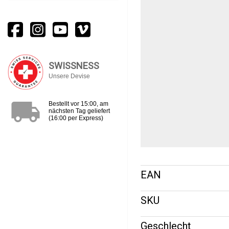
SWISSNESS
Unsere Devise
local_shipping
Bestellt vor 15:00, am
nächsten Tag geliefert
(16:00 per Express)
EAN
SKU
Geschlecht