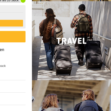
r als 10 Stück
gen
back