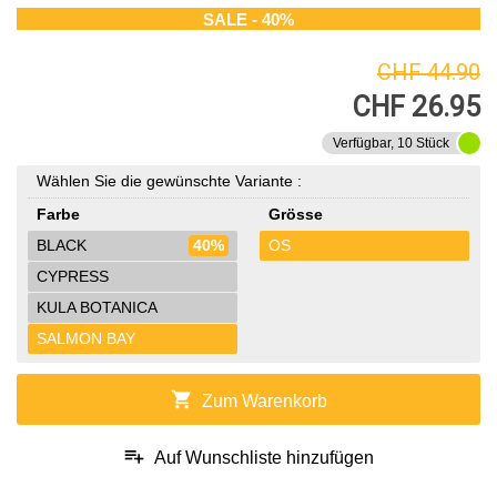
SALE - 40%
CHF 44.90
CHF 26.95
Verfügbar, 10 Stück
Wählen Sie die gewünschte Variante :
Farbe
Grösse
BLACK
40%
OS
CYPRESS
KULA BOTANICA
SALMON BAY
shopping_cart
Zum Warenkorb
playlist_add
Auf Wunschliste hinzufügen