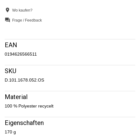
location_on
Wo kaufen?
question_answer
Frage / Feedback
EAN
0194626566511
SKU
D.101.1678.052.OS
Material
100 % Polyester recycelt
Eigenschaften
170 g