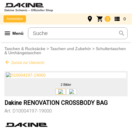
Dakine Schweiz – Offizieller Shop
place
shopping_cart
view_list
3
0
Anmelden
menu
search
Menü
Taschen & Rucksäcke
>
Taschen und Zubehör
>
Schultertaschen
& Umhängetaschen
arrow_back
Zurück zur Übersicht
2 Bilder
Dakine RENOVATION CROSSBODY BAG
Art.
D10004197-19000