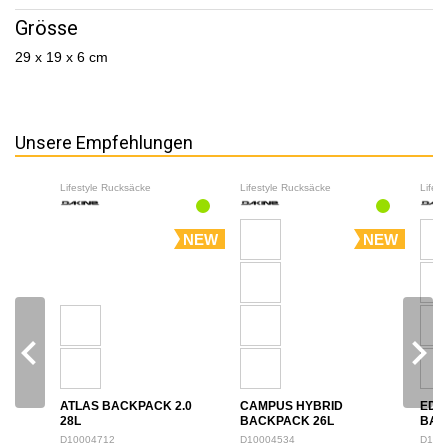
Grösse
29 x 19 x 6 cm
Unsere Empfehlungen
Lifestyle Rucksäcke
Lifestyle Rucksäcke
Lifes
NEW
NEW
navigate_before
navigate_next
ATLAS BACKPACK 2.0
CAMPUS HYBRID
EDU
28L
BACKPACK 26L
BAC
D10004712
D10004534
D100