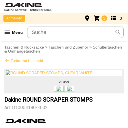
Dakine Schweiz – Offizieller Shop
place
shopping_cart
view_list
3
0
Anmelden
menu
search
Menü
Taschen & Rucksäcke
>
Taschen und Zubehör
>
Schultertaschen
& Umhängetaschen
arrow_back
Zurück zur Übersicht
2 Bilder
Dakine ROUND SCRAPER STOMPS
Art.
D10004180-3002