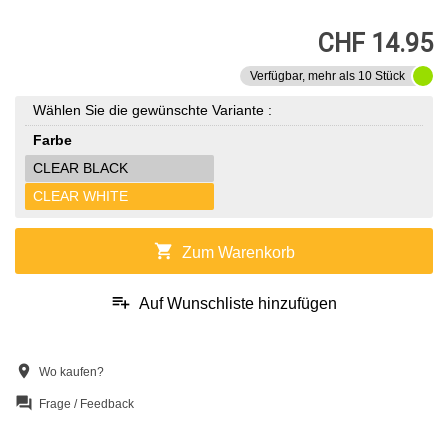
CHF 14.95
Verfügbar, mehr als 10 Stück
Wählen Sie die gewünschte Variante :
Farbe
CLEAR BLACK
CLEAR WHITE
shopping_cart
Zum Warenkorb
playlist_add
Auf Wunschliste hinzufügen
location_on
Wo kaufen?
question_answer
Frage / Feedback