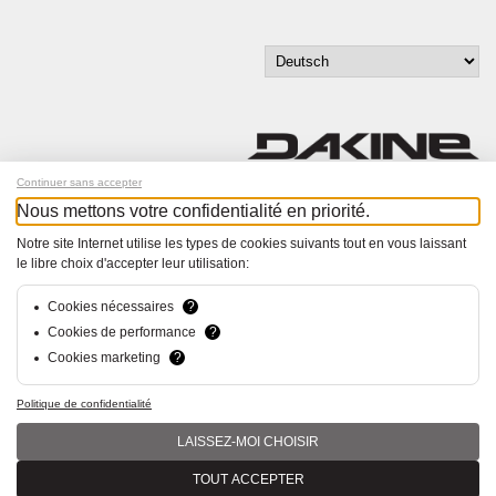
Continuer sans accepter
Nous mettons votre confidentialité en priorité.
Melde dich für unseren Newsletter an!
Notre site Internet utilise les types de cookies suivants tout en vous laissant
le libre choix d'accepter leur utilisation:
© Bucher+Walt 2011-2026
Alle Rechte vorbehalten
Allgemeine Geschäftsbedingungen
Cookies nécessaires
?
Datenschutzerklärung
Cookies de performance
?
Einwilligungseinstellungen
Cookies marketing
?
Konzept und Realisation:
hsolutions.ch
Politique de confidentialité
LAISSEZ-MOI CHOISIR
TOUT ACCEPTER