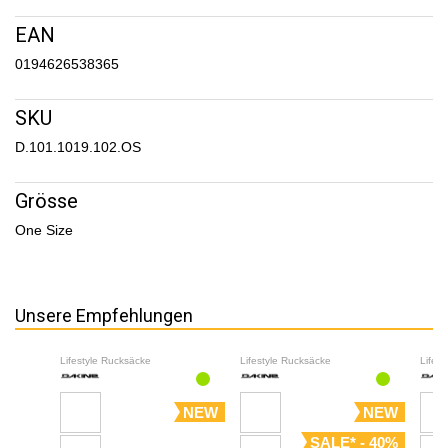
EAN
0194626538365
SKU
D.101.1019.102.OS
Grösse
One Size
Unsere Empfehlungen
Lifestyle Rucksäcke
Lifestyle Rucksäcke
Lifes
NEW
NEW
SALE* - 40%