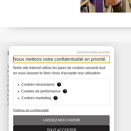
Produkte
Service
Continuer sans accepter
Nous mettons votre confidentialité en priorité.
Taschen & Rucksäcke
Lieferung
Notre site Internet utilise les types de cookies suivants tout
Reisen
Garantie
en vous laissant le libre choix d'accepter leur utilisation:
Snow
Surf
Cookies nécessaires
?
Bike
Wind
Cookies de performance
?
Bekleidung und Accessoires
Cookies marketing
?
Promotions
Aktionen
Politique de confidentialité
LAISSEZ-MOI CHOISIR
TOUT ACCEPTER