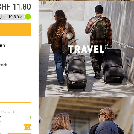
CHF 11.80
gbar, 10 Stück
gen
back
le Rucksäcke
Lifestyle Rucksäcke
NEW
NEW