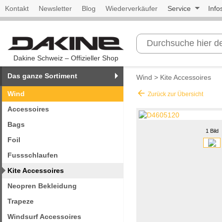
Kontakt
Newsletter
Blog
Wiederverkäufer
Service
Info
Dakine Schweiz – Offizieller Shop
Das ganze Sortiment
Wind
>
Kite Accessoires
arrow_back
Wind
Zurück zur Übersicht
Accessoires
Bags
1 Bild
Foil
Fussschlaufen
Kite Accessoires
Neopren Bekleidung
Trapeze
Windsurf Accessoires