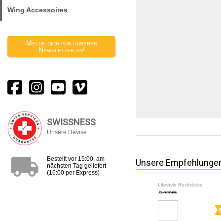
Wing Accessoires
Melde dich für unseren
Newsletter an!
SWISSNESS
Unsere Devise
local_shipping
Bestellt vor 15:00, am
Unsere Empfehlunge
nächsten Tag geliefert
(16:00 per Express)
Lifestyle Rucksäcke