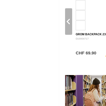
navigate_before
GROM BACKPACK 23
D10004717
CHF 69.90
sh