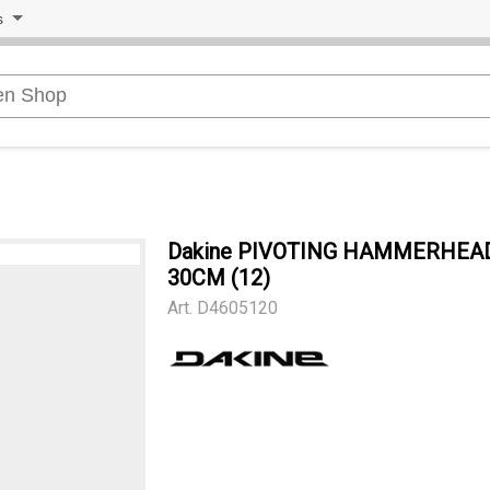
s
Dakine PIVOTING HAMMERHEAD
30CM (12)
Art.
D4605120