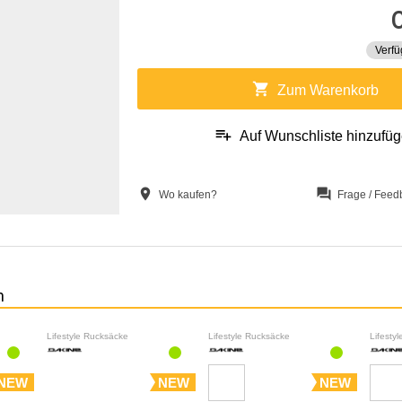
Verfü
shopping_cart
Zum Warenkorb
playlist_add
Auf Wunschliste hinzufü
location_on
question_answer
Wo kaufen?
Frage / Feed
n
Lifestyle Rucksäcke
Lifestyle Rucksäcke
Lifesty
NEW
NEW
NEW