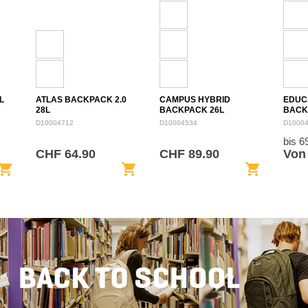
L
ATLAS BACKPACK 2.0
CAMPUS HYBRID
EDUC
28L
BACKPACK 26L
BACK
D10004712
D10004534
D1000
bis 
CHF 64.90
CHF 89.90
Von
opping_cart
shopping_cart
shopping_cart