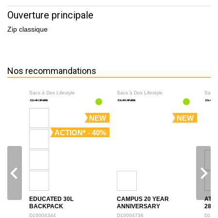
Ouverture principale
Zip classique
Nos recommandations
Sacs à Dos Lifestyle
Sacs à Dos Lifestyle
Sacs 
NEW
NEW
ACTION* - 40%
navigate_before
navigate_next
EDUCATED 30L
CAMPUS 20 YEAR
ATL
BACKPACK
ANNIVERSARY
28L
BACKPACK 28L
D10004344
D10004736
D100