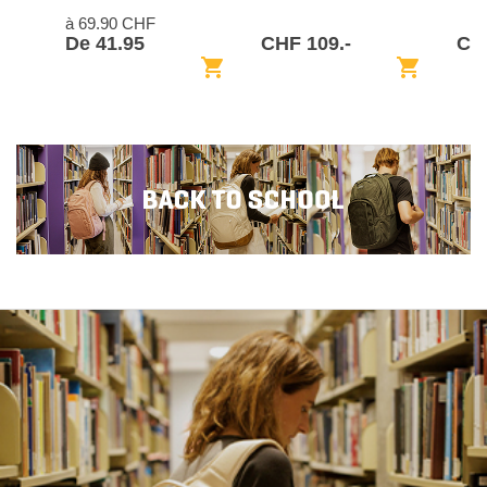
à 69.90 CHF
De 41.95
CHF 109.-
CH
shopping_cart
shopping_cart