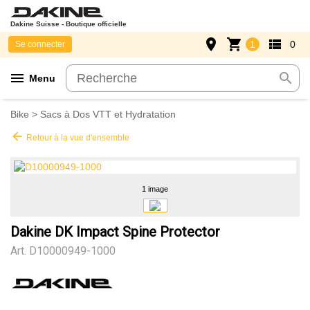
Dakine Suisse - Boutique officielle
place
shopping_cart
view_list
1
0
Se connecter
menu
search
Menu
Bike
>
Sacs à Dos VTT et Hydratation
arrow_back
Retour à la vue d'ensemble
1 image
Dakine DK Impact Spine Protector
Art.
D10000949-1000