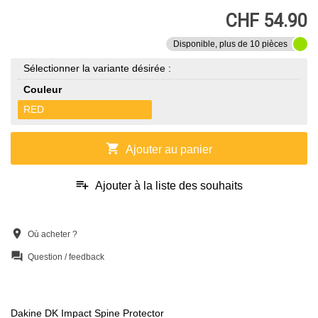
CHF 54.90
Disponible, plus de 10 pièces
Sélectionner la variante désirée :
Couleur
RED
shopping_cart
Ajouter au panier
playlist_add
Ajouter à la liste des souhaits
location_on
Où acheter ?
question_answer
Question / feedback
Dakine DK Impact Spine Protector