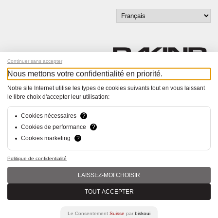
Continuer sans accepter
Nous mettons votre confidentialité en priorité.
Inscrivez-vous à notre newsletter !
Notre site Internet utilise les types de cookies suivants tout en vous laissant
le libre choix d'accepter leur utilisation:
© Bucher+Walt 2011-2026
Tous droits réservés - Informations non contractuelles
Cookies nécessaires
?
Conditions générales
Cookies de performance
?
Politique de Confidentialité
Cookies marketing
?
Conception et réalisation :
hsolutions.ch
Politique de confidentialité
LAISSEZ-MOI CHOISIR
TOUT ACCEPTER
Le Consentement
Suisse
par
biskoui