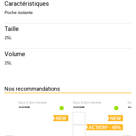
Caractéristiques
Poche isolante
Taille
25L
Volume
25L
Nos recommandations
Sacs à Dos Lifestyle
Sacs à Dos Lifestyle
Sacs 
NEW
NEW
ACTION* - 40%