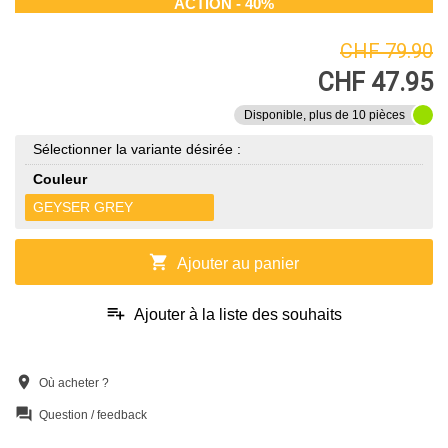
ACTION - 40%
CHF 79.90
CHF 47.95
Disponible, plus de 10 pièces
Sélectionner la variante désirée :
Couleur
GEYSER GREY
shopping_cart
Ajouter au panier
playlist_add
Ajouter à la liste des souhaits
location_on
Où acheter ?
question_answer
Question / feedback