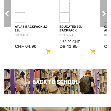
navigate_before
navigate_next
ATLAS BACKPACK 2.0
EDUCATED 30L
CAM
28L
BACKPACK
ANN
BAC
D10004712
D10004344
D100
à 69.90 CHF
CHF 64.90
De 41.95
CHF
shopping_cart
shopping_cart