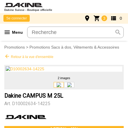
Dakine Suisse - Boutique officielle
place
shopping_cart
view_list
3
0
Se connecter
menu
search
Menu
Promotions
>
Promotions Sacs à dos, Vêtements & Accessoires
arrow_back
Retour à la vue d'ensemble
2 images
Dakine CAMPUS M 25L
Art.
D10002634-14225