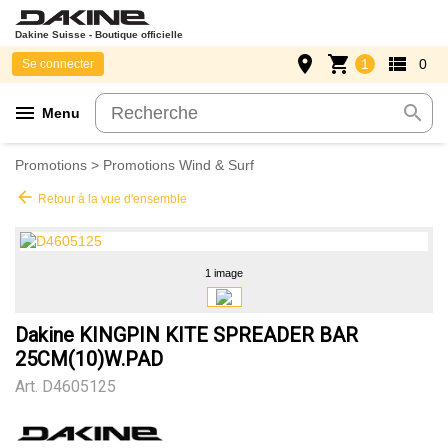
Dakine Suisse - Boutique officielle
place
shopping_cart
view_list
1
0
Se connecter
menu
search
Menu
Promotions
>
Promotions Wind & Surf
arrow_back
Retour à la vue d'ensemble
1 image
Dakine KINGPIN KITE SPREADER BAR
25CM(10)W.PAD
Art.
D4605125