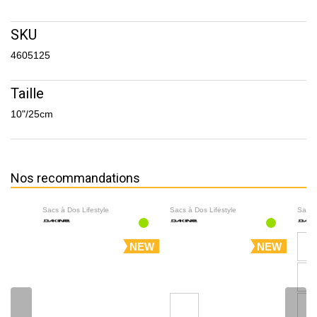
SKU
4605125
Taille
10"/25cm
Nos recommandations
Sacs à Dos Lifestyle
Sacs à Dos Lifestyle
Sacs 
NEW
NEW