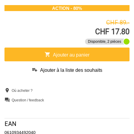
ACTION - 80%
CHF 89.-
CHF 17.80
Disponible, 2 pièces
shopping_cart
Ajouter au panier
playlist_add
Ajouter à la liste des souhaits
location_on
Où acheter ?
question_answer
Question / feedback
EAN
0610934492040