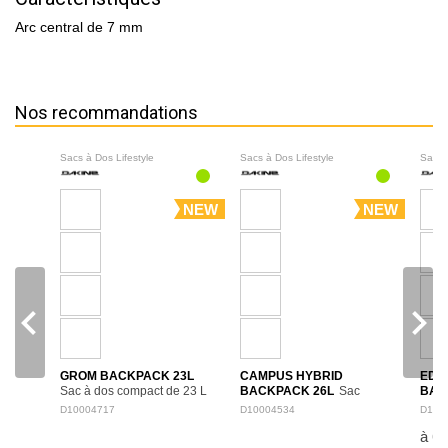
Arc central de 7 mm
Nos recommandations
Sacs à Dos Lifestyle
Sacs à Dos Lifestyle
Sacs 
NEW
NEW
navigate_before
navigate_next
GROM BACKPACK 23L
CAMPUS HYBRID
EDU
Sac à dos compact de 23 L
BACKPACK 26L
Sac
BAC
adapté aux jeunes
polyvalent de 26 L
spac
D10004717
D10004534
D100
utilisateurs, avec un format
combinant le format d’un
pour 
à 6
confortable et pratique pour
cabas et le confort d’un sac
dépl