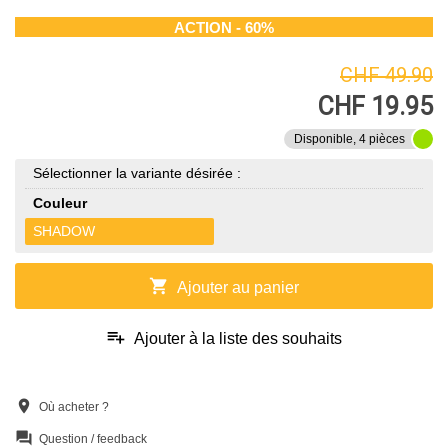
ACTION - 60%
CHF 49.90
CHF 19.95
Disponible, 4 pièces
Sélectionner la variante désirée :
Couleur
SHADOW
shopping_cart
Ajouter au panier
playlist_add
Ajouter à la liste des souhaits
location_on
Où acheter ?
question_answer
Question / feedback