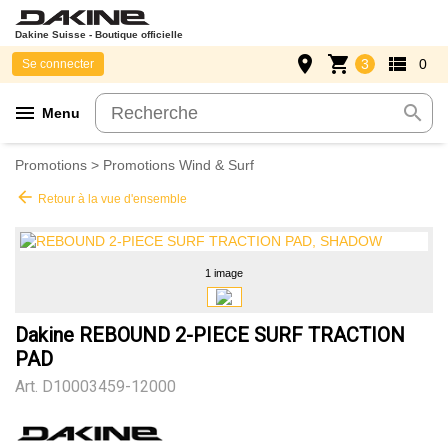
Dakine Suisse - Boutique officielle
place
shopping_cart
view_list
3
0
Se connecter
menu
search
Menu
Promotions
>
Promotions Wind & Surf
arrow_back
Retour à la vue d'ensemble
1 image
Dakine REBOUND 2-PIECE SURF TRACTION
PAD
Art.
D10003459-12000