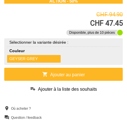
ACTION - 50%
CHF 94.90
CHF 47.45
Disponible, plus de 10 pièces
Sélectionner la variante désirée :
Couleur
GEYSER GREY
shopping_cart
Ajouter au panier
playlist_add
Ajouter à la liste des souhaits
location_on
Où acheter ?
question_answer
Question / feedback