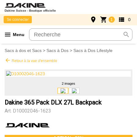
Dakine Suisse - Boutique officielle
place
shopping_cart
view_list
1
0
Se connecter
menu
search
Menu
Sacs à dos et Sacs
>
Sacs à Dos
>
Sacs à Dos Lifestyle
arrow_back
Retour à la vue d'ensemble
2 images
Dakine 365 Pack DLX 27L Backpack
Art.
D10002046-1623