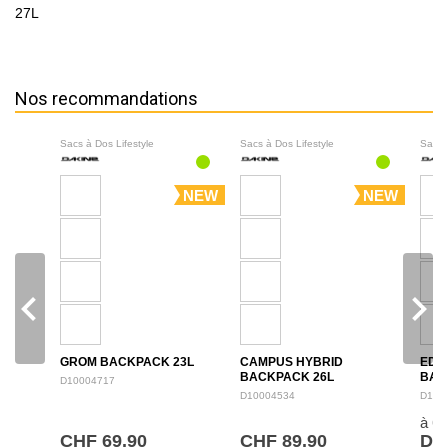
27L
Nos recommandations
Sacs à Dos Lifestyle
Sacs à Dos Lifestyle
Sacs 
NEW
NEW
navigate_before
navigate_next
GROM BACKPACK 23L
CAMPUS HYBRID
EDU
BACKPACK 26L
BAC
D10004717
D10004534
D100
à 6
CHF 69.90
CHF 89.90
De 